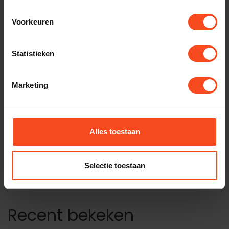
Voorkeuren
HANA
HANA SL MKII
€749,00
Op voorraad
Statistieken
HANA
Marketing
HANA MH
€1.249,00
Op voorraad
Alles toestaan
HANA
HANA Umami Blue
€2.499,00
Op voorraad
Selectie toestaan
Recent bekeken