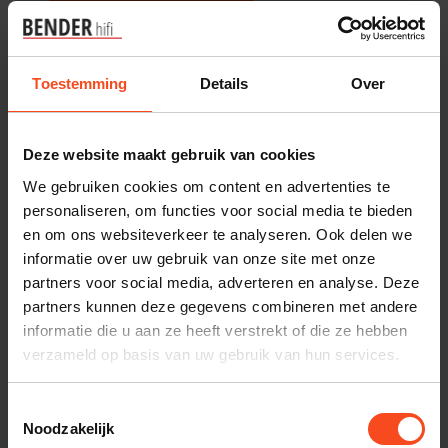
Interesse in product
Maak een luisterafspraak
Toestemming
Details
Over
Productomschrijving
Deze website maakt gebruik van cookies
We gebruiken cookies om content en advertenties te
Reviews
personaliseren, om functies voor social media te bieden
en om ons websiteverkeer te analyseren. Ook delen we
Specificaties
informatie over uw gebruik van onze site met onze
partners voor social media, adverteren en analyse. Deze
partners kunnen deze gegevens combineren met andere
informatie die u aan ze heeft verstrekt of die ze hebben
Gerelateerde producten
verzameld op basis van uw gebruik van hun services.
HANA
HANA SH MKII
Toestemmingsselectie
€749,00
Noodzakelijk
Op voorraad