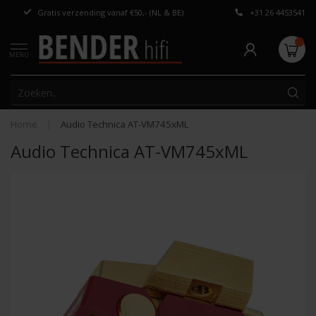
Gratis verzending vanaf €50,- (NL & BE)
+31 26 4453541
Persoonlijk adv
MENU
Home
|
Audio Technica AT-VM745xML
Audio Technica AT-VM745xML