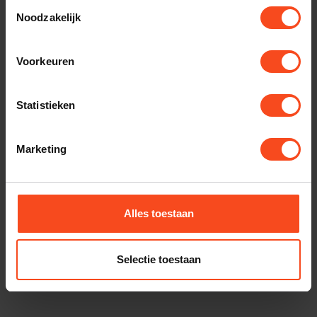
Toestemmingsselectie
Noodzakelijk
Gerelateerde producten
Voorkeuren
AUDIO TECHNICA
Audio Technica AT-
VM530xEN Element
€219,00
Statistieken
Op voorraad
Audio Technica AT-
Marketing
VM520xEB Element
€129,00
Op voorraad
Alles toestaan
AUDIO TECHNICA
Audio Technica AT-
VM740xML
€269,00
Selectie toestaan
Op voorraad