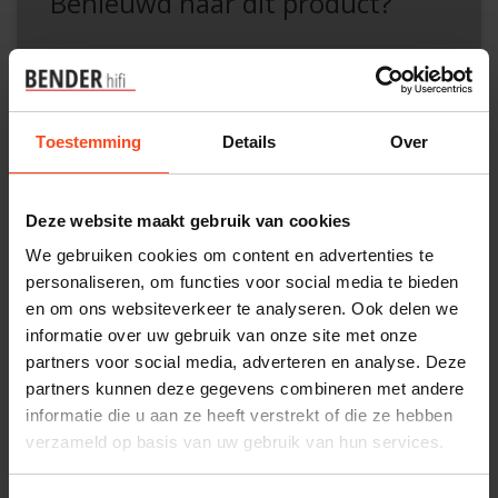
Benieuwd naar dit product?
Plan kosteloos een luisterafspraak. Of heb je hulp
nodig bij je bestelling? Neem contact op met onze
klantenservice.
Toestemming
Details
Over
Interesse in product
Maak een luisterafspraak
Deze website maakt gebruik van cookies
We gebruiken cookies om content en advertenties te
personaliseren, om functies voor social media te bieden
en om ons websiteverkeer te analyseren. Ook delen we
Productomschrijving
informatie over uw gebruik van onze site met onze
partners voor social media, adverteren en analyse. Deze
Reviews
partners kunnen deze gegevens combineren met andere
informatie die u aan ze heeft verstrekt of die ze hebben
verzameld op basis van uw gebruik van hun services.
Specificaties