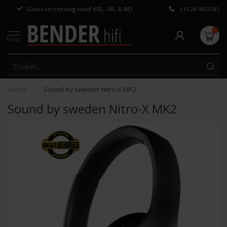
Gratis verzending vanaf €50,- (NL & BE)
+31 26 4453541
Persoonlijk adv
MENU
Home
|
Sound by sweden Nitro-X MK2
Sound by sweden Nitro-X MK2