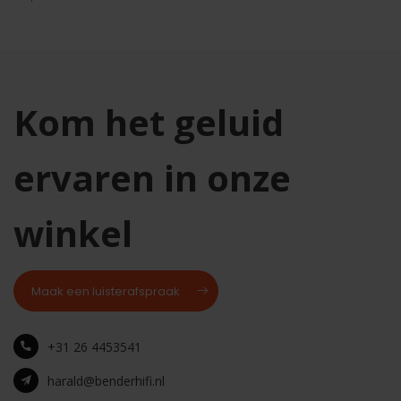
Kom het geluid
ervaren in onze
winkel
Maak een luisterafspraak
+31 26 4453541
harald@benderhifi.nl