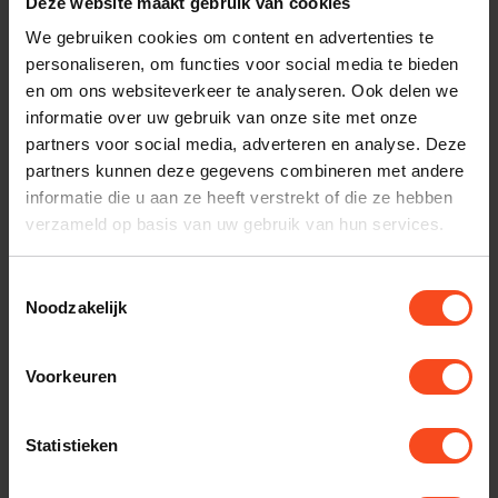
Deze website maakt gebruik van cookies
nodig bij je bestelling? Neem contact op met onze
We gebruiken cookies om content en advertenties te
klantenservice.
personaliseren, om functies voor social media te bieden
en om ons websiteverkeer te analyseren. Ook delen we
Interesse in product
informatie over uw gebruik van onze site met onze
partners voor social media, adverteren en analyse. Deze
Maak een luisterafspraak
partners kunnen deze gegevens combineren met andere
informatie die u aan ze heeft verstrekt of die ze hebben
verzameld op basis van uw gebruik van hun services.
Productomschrijving
Toestemmingsselectie
Noodzakelijk
Reviews
Voorkeuren
Gerelateerde producten
Statistieken
TypeError: Failed to fetch
https://www.benderhifi.nl/hoofdtelefoons/noise-cancelling/