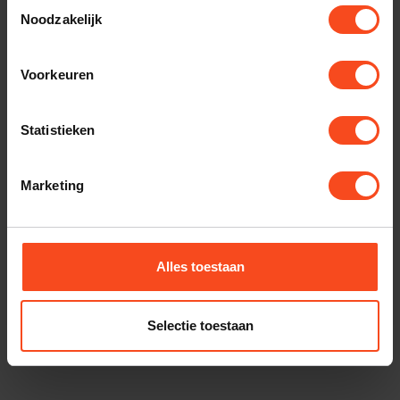
Toestemmingsselectie
KEF
Noodzakelijk
KEF LSX P1 Desk Pad
€159,00
Op voorraad
Voorkeuren
KEF
KEF LSX S1 Floorstand
Statistieken
€375,00
Op voorraad
Marketing
KEF
KEF LSX B1 muurbeugel
€229,00
Op voorraad
Alles toestaan
KEF
Kef LS-50 Wireless II
€2.499,00
Selectie toestaan
€2.199,00
Op voorraad