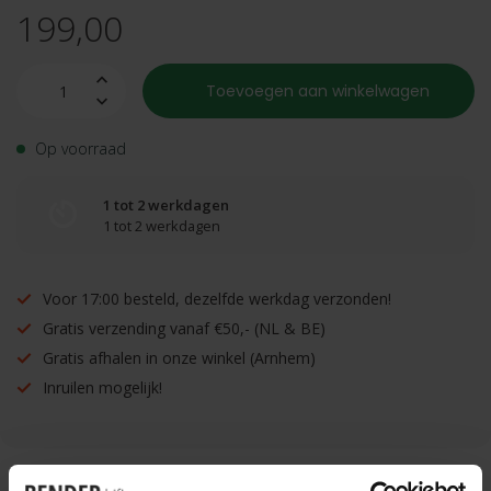
199,00
Toevoegen aan winkelwagen
Op voorraad
1 tot 2 werkdagen
1 tot 2 werkdagen
Voor 17:00 besteld, dezelfde werkdag verzonden!
Gratis verzending vanaf €50,- (NL & BE)
Gratis afhalen in onze winkel (Arnhem)
Inruilen mogelijk!