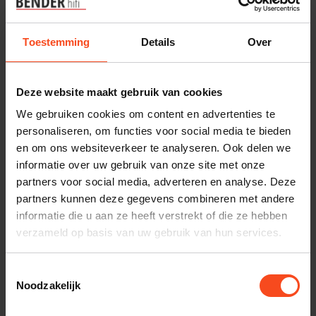
Benieuwd naar dit product?
Toestemming
Details
Over
Plan kosteloos een luisterafspraak. Of heb je hulp
nodig bij je bestelling? Neem contact op met onze
Deze website maakt gebruik van cookies
klantenservice.
We gebruiken cookies om content en advertenties te
personaliseren, om functies voor social media te bieden
Interesse in product
en om ons websiteverkeer te analyseren. Ook delen we
Maak een luisterafspraak
informatie over uw gebruik van onze site met onze
partners voor social media, adverteren en analyse. Deze
partners kunnen deze gegevens combineren met andere
informatie die u aan ze heeft verstrekt of die ze hebben
Productomschrijving
verzameld op basis van uw gebruik van hun services.
Reviews
Toestemmingsselectie
Noodzakelijk