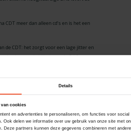
a CDT meer dan alleen cd's en is het een
an de CDT: het zorgt voor een lage jitter en
overdracht naar de bijbehorende DAC.
us, controle en helderheid, met een
lans.
Details
de schijven, waardoor hij als een breder
nctioneren.
 van cookies
ent en advertenties te personaliseren, om functies voor social
 kunnen worden benaderd en afgespeeld
. Ook delen we informatie over uw gebruik van onze site met on
e. Deze partners kunnen deze gegevens combineren met andere i
or een breed scala aan formaten,