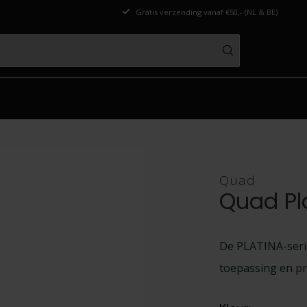
Gratis verzending vanaf €50,- (NL & BE)
Quad
Quad Pl
De PLATINA-seri
toepassing en p