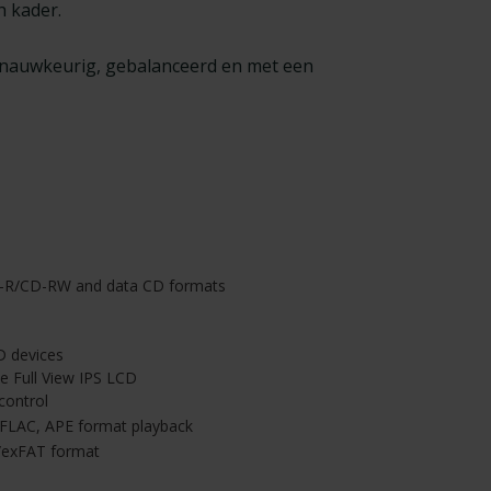
h kader.
k nauwkeurig, gebalanceerd en met een
-R/CD-RW and data CD formats
 devices
ze Full View IPS LCD
control
LAC, APE format playback
/exFAT format