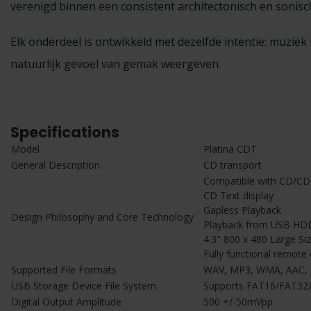
verenigd binnen een consistent architectonisch en sonisc
Elk onderdeel is ontwikkeld met dezelfde intentie: muzie
natuurlijk gevoel van gemak weergeven.
Specifications
Model
Platina CDT
General Description
CD transport
Compatible with CD/CD
CD Text display
Gapless Playback
Design Philosophy and Core Technology
Playback from USB HDD
4.3" 800 x 480 Large Si
Fully functional remote 
Supported File Formats
WAV, MP3, WMA, AAC, F
USB Storage Device File System
Supports FAT16/FAT32
Digital Output Amplitude
500 +/-50mVpp