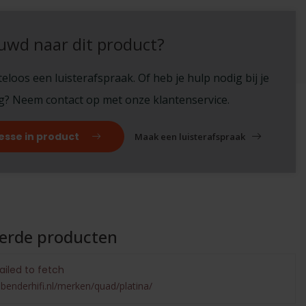
uwd naar dit product?
eloos een luisterafspraak. Of heb je hulp nodig bij je
ng? Neem contact op met onze klantenservice.
esse in product
Maak een luisterafspraak
eerde producten
ailed to fetch
benderhifi.nl/merken/quad/platina/