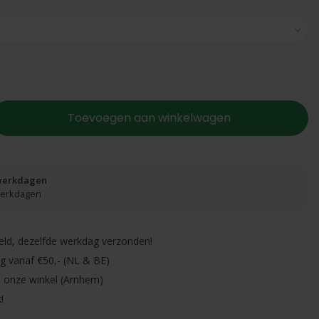
Toevoegen aan winkelwagen
 werkdagen
 werkdagen
eld, dezelfde werkdag verzonden!
ng vanaf €50,- (NL & BE)
in onze winkel (Arnhem)
!