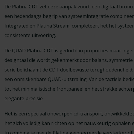
De Platina CDT zet deze aanpak voort: een digitaal bron
een hedendaags begrip van systeemintegratie combineert
Integrated en Platina Stream, completeert het het systeem
consistente uitvoering.
De QUAD Platina CDT is gedurfd in proporties maar inget
designtaal die wordt gekenmerkt door balans, symmetrie en
serie belichaamt de CDT doelbewuste terughoudendheid: s
een onmiskenbare QUAD-uitstraling. Van de tactiele be
tot het minimalistische frontpaneel en het strakke achterp
elegante precisie.
Het is een speciaal ontworpen cd-transport, ontwikkeld 
het zich volledig kan richten op het nauwkeurig ophalen 
In combinatie met de Platina geïntegreerde versterker o