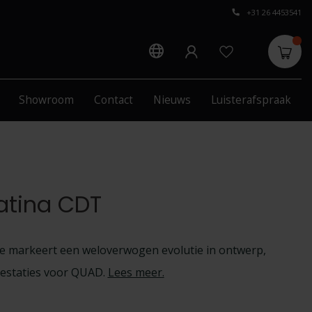
+31 26 4453541
Showroom
Contact
Nieuws
Luisterafspraak
atina CDT
e markeert een weloverwogen evolutie in ontwerp,
restaties voor QUAD.
Lees meer
.