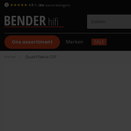
4.8
/5
(
80+
beoordelingen)
Ons assortiment
Merken
SALE
Home
|
Quad Platina CDT