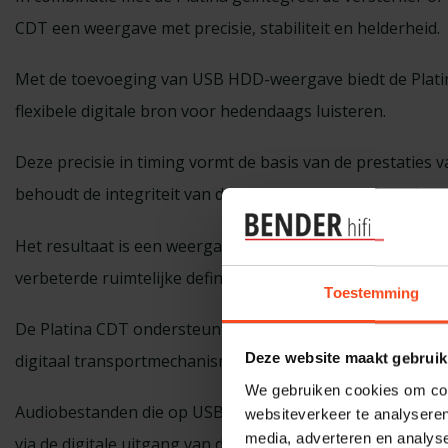
CDT een weergave met precisie, stabiliteit en helderheid.
Met de toevoeging van USB HDD-weergave biedt de Platin
flexibele digitale bron voor hedendaags luisteren.
Deze precisie in timing vormt de basis van de prestaties v
behoudt de integriteit van de audiogegevens tijdens de 
Het resultaat is een weergave die zich kenmerkt door foc
verbeterde ruimtelijke definitie en een natuurlijke toonba
Toestemming
De Platina CDT ondersteunt ook het afspelen van USB-har
digitaal transportmechanisme binnen het systeem kan fu
Deze website maakt gebruik
We gebruiken cookies om cont
Audiobestanden die op USB-apparaten zijn opgeslagen,
websiteverkeer te analyseren
media, adverteren en analys
via de digitale uitgang van de CDT, met ondersteuning vo