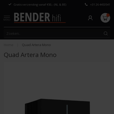
Gratis verzending vanaf €50,- (NL & BE)
+31 26 4453541
Persoonlijk adv
MENU
Home
|
Quad Artera Mono
Quad Artera Mono