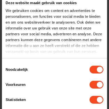
Deze website maakt gebruik van cookies
Plan kosteloos een luisterafspraak. Of heb je hulp
We gebruiken cookies om content en advertenties te
nodig bij je bestelling? Neem contact op met onze
personaliseren, om functies voor social media te bieden
klantenservice.
en om ons websiteverkeer te analyseren. Ook delen we
informatie over uw gebruik van onze site met onze
partners voor social media, adverteren en analyse. Deze
Interesse in product
partners kunnen deze gegevens combineren met andere
Maak een luisterafspraak
informatie die u aan ze heeft verstrekt of die ze hebben
verzameld op basis van uw gebruik van hun services.
Toestemmingsselectie
Productomschrijving
Noodzakelijk
Reviews
Voorkeuren
Gerelateerde producten
Statistieken