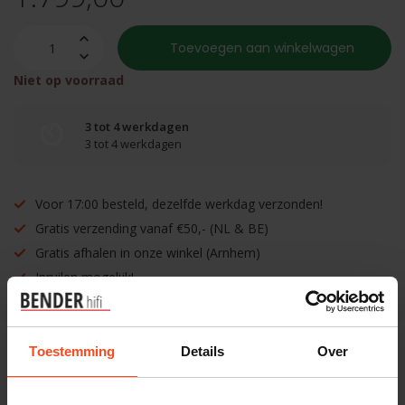
Toevoegen aan winkelwagen
Niet op voorraad
3 tot 4 werkdagen
3 tot 4 werkdagen
Voor 17:00 besteld, dezelfde werkdag verzonden!
Gratis verzending vanaf €50,- (NL & BE)
Gratis afhalen in onze winkel (Arnhem)
Inruilen mogelijk!
Toestemming
Details
Over
Benieuwd naar dit product?