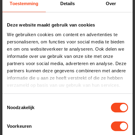
Toestemming
Details
Over
Benieuwd naar dit product?
Plan kosteloos een luisterafspraak. Of heb je hulp
Deze website maakt gebruik van cookies
nodig bij je bestelling? Neem contact op met onze
We gebruiken cookies om content en advertenties te
personaliseren, om functies voor social media te bieden
klantenservice.
en om ons websiteverkeer te analyseren. Ook delen we
informatie over uw gebruik van onze site met onze
Interesse in product
partners voor social media, adverteren en analyse. Deze
Maak een luisterafspraak
partners kunnen deze gegevens combineren met andere
informatie die u aan ze heeft verstrekt of die ze hebben
verzameld op basis van uw gebruik van hun services.
Productomschrijving
Toestemmingsselectie
Noodzakelijk
Reviews
Voorkeuren
Specificaties