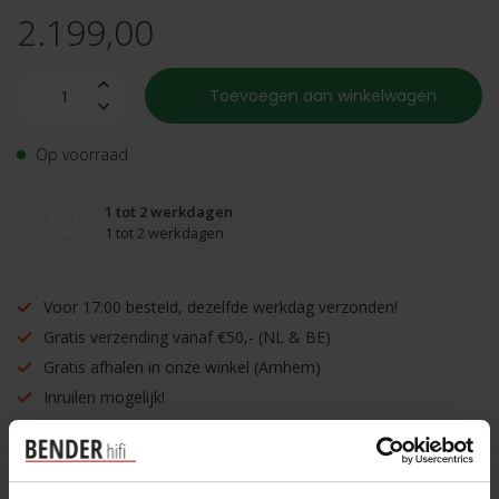
2.199,00
Toevoegen aan winkelwagen
Op voorraad
1 tot 2 werkdagen
1 tot 2 werkdagen
Voor 17:00 besteld, dezelfde werkdag verzonden!
Gratis verzending vanaf €50,- (NL & BE)
Gratis afhalen in onze winkel (Arnhem)
Inruilen mogelijk!