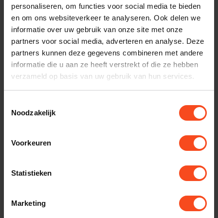
personaliseren, om functies voor social media te bieden
Interesse in product
en om ons websiteverkeer te analyseren. Ook delen we
Maak een luisterafspraak
informatie over uw gebruik van onze site met onze
partners voor social media, adverteren en analyse. Deze
partners kunnen deze gegevens combineren met andere
informatie die u aan ze heeft verstrekt of die ze hebben
Productomschrijving
verzameld op basis van uw gebruik van hun services.
Reviews
Toestemmingsselectie
Noodzakelijk
Gerelateerde producten
Voorkeuren
TypeError: Failed to fetch
Statistieken
https://www.benderhifi.nl/merken/norstone/
Marketing