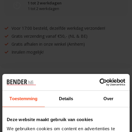
1 tot 2 werkdagen
1 tot 2 werkdagen
Voor 17:00 besteld, dezelfde werkdag verzonden!
Gratis verzending vanaf €50,- (NL & BE)
Gratis afhalen in onze winkel (Arnhem)
Inruilen mogelijk!
Benieuwd naar dit product?
Toestemming
Details
Over
Plan kosteloos een luisterafspraak. Of heb je hulp
nodig bij je bestelling? Neem contact op met onze
Deze website maakt gebruik van cookies
klantenservice.
We gebruiken cookies om content en advertenties te