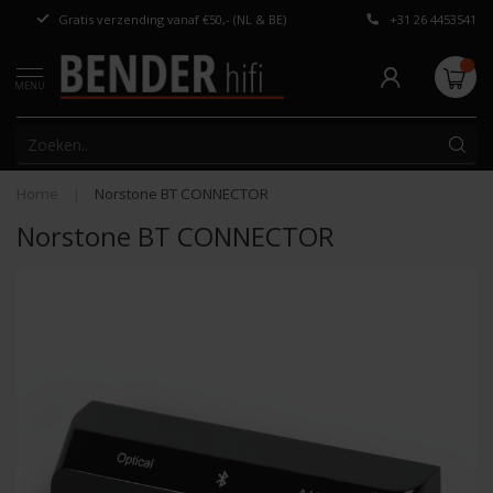
Gratis verzending vanaf €50,- (NL & BE)
+31 26 4453541
Persoonlijk adv
MENU
Home
|
Norstone BT CONNECTOR
Norstone BT CONNECTOR