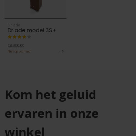
Driade
Driade model 3S+
€8.900,00
Niet op voorraad
Kom het geluid
ervaren in onze
winkel