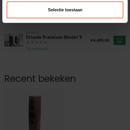
Driade Flow Reference 808
speakercable
€1.500,00
Selectie toestaan
Op voorraad
DRIADE
Driade Premium Model 9
€4.499,00
Op voorraad
Recent bekeken