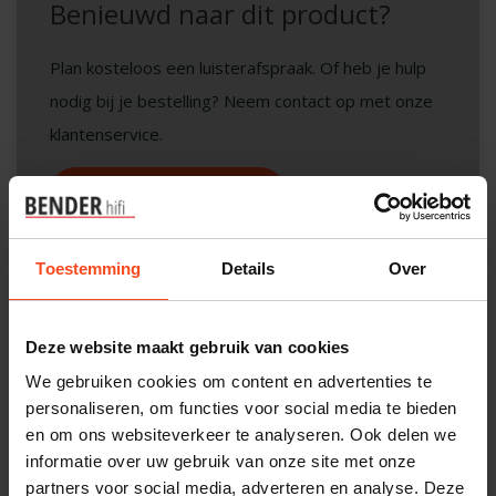
Benieuwd naar dit product?
Plan kosteloos een luisterafspraak. Of heb je hulp
nodig bij je bestelling? Neem contact op met onze
klantenservice.
Interesse in product
Maak een luisterafspraak
Toestemming
Details
Over
Productomschrijving
Deze website maakt gebruik van cookies
We gebruiken cookies om content en advertenties te
Reviews
personaliseren, om functies voor social media te bieden
en om ons websiteverkeer te analyseren. Ook delen we
informatie over uw gebruik van onze site met onze
Specificaties
partners voor social media, adverteren en analyse. Deze