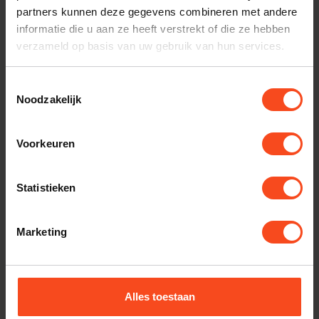
partners kunnen deze gegevens combineren met andere
informatie die u aan ze heeft verstrekt of die ze hebben
Gerelateerde producten
verzameld op basis van uw gebruik van hun services.
DRIADE
Driade Flow 405
Toestemmingsselectie
Luidsprekerkabel
€800,00
Noodzakelijk
Op voorraad
Voorkeuren
DRIADE
Driade Grille Set
€400,00
Statistieken
Op voorraad
Marketing
DRIADE
Driade model 2S+
€6.900,00
Op voorraad
Alles toestaan
DRIADE