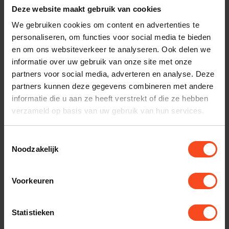
Deze website maakt gebruik van cookies
Plan kosteloos een luisterafspraak. Of heb je hulp
We gebruiken cookies om content en advertenties te
nodig bij je bestelling? Neem contact op met onze
personaliseren, om functies voor social media te bieden
klantenservice.
en om ons websiteverkeer te analyseren. Ook delen we
informatie over uw gebruik van onze site met onze
Interesse in product
partners voor social media, adverteren en analyse. Deze
Maak een luisterafspraak
partners kunnen deze gegevens combineren met andere
informatie die u aan ze heeft verstrekt of die ze hebben
verzameld op basis van uw gebruik van hun services.
Productomschrijving
Toestemmingsselectie
Noodzakelijk
Reviews
Voorkeuren
Gerelateerde producten
Statistieken