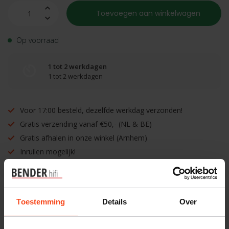
Toevoegen aan winkelwagen
Op voorraad
1 tot 2 werkdagen
1 tot 2 werkdagen
Voor 17:00 besteld, dezelfde werkdag verzonden!
Gratis verzending vanaf €50,- (NL & BE)
Gratis afhalen in onze winkel (Arnhem)
Inruilen mogelijk!
Toestemming
Details
Over
Benieuwd naar dit product?