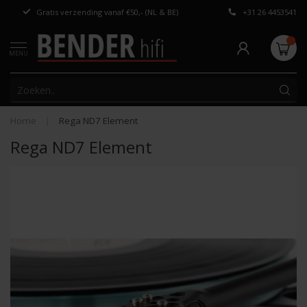
Gratis verzending vanaf €50,- (NL & BE)
+31 26 4453541
Persoonlijk adv
MENU
Home
|
Rega ND7 Element
Rega ND7 Element