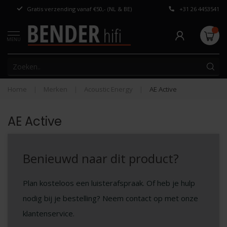
Gratis verzending vanaf €50,- (NL & BE)
+31 26 4453541
Persoonlijk adv
MENU
Home
|
Merken
|
Acoustic Energy
|
AE Active
AE Active
Benieuwd naar dit product?
Plan kosteloos een luisterafspraak. Of heb je hulp
nodig bij je bestelling? Neem contact op met onze
klantenservice.