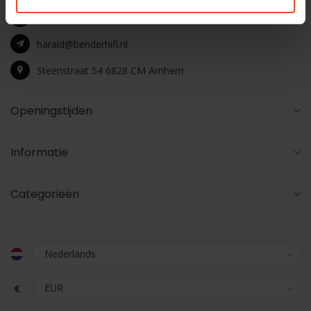
+31 26 4453541
harald@benderhifi.nl
Steenstraat 54 6828 CM Arnhem
Openingstijden
Informatie
Categorieën
€