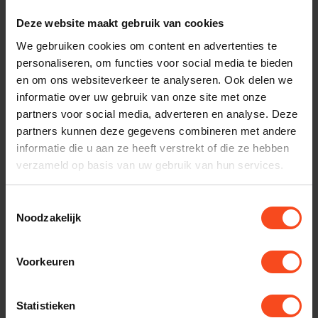
Plan kosteloos een luisterafspraak. Of heb je hulp
Deze website maakt gebruik van cookies
nodig bij je bestelling? Neem contact op met onze
We gebruiken cookies om content en advertenties te
personaliseren, om functies voor social media te bieden
klantenservice.
en om ons websiteverkeer te analyseren. Ook delen we
informatie over uw gebruik van onze site met onze
Interesse in product
partners voor social media, adverteren en analyse. Deze
Maak een luisterafspraak
partners kunnen deze gegevens combineren met andere
informatie die u aan ze heeft verstrekt of die ze hebben
verzameld op basis van uw gebruik van hun services.
Productomschrijving
Toestemmingsselectie
Noodzakelijk
Reviews
Voorkeuren
Gerelateerde producten
Statistieken