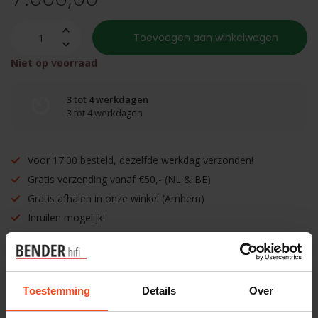
Toevoegen aan winkelwagen
Niet op voorraad
3 tot 4 werkdagen
3 tot 4 werkdagen
Voor 17:00 besteld, dezelfde werkdag verzonden!
Gratis verzending vanaf €50,- (NL & BE)
Gratis afhalen in onze winkel (Arnhem)
Inruilen mogelijk!
Toestemming
Details
Over
Benieuwd naar dit product?