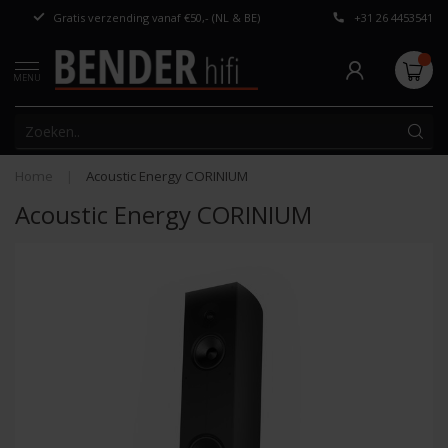
Gratis verzending vanaf €50,- (NL & BE)
+31 26 4453541
Persoonlijk adv
MENU
Home
|
Acoustic Energy CORINIUM
Acoustic Energy CORINIUM