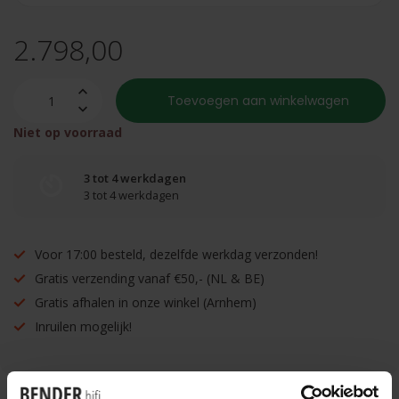
2.798,00
Toevoegen aan winkelwagen
Niet op voorraad
3 tot 4 werkdagen
3 tot 4 werkdagen
Voor 17:00 besteld, dezelfde werkdag verzonden!
Gratis verzending vanaf €50,- (NL & BE)
Gratis afhalen in onze winkel (Arnhem)
Inruilen mogelijk!