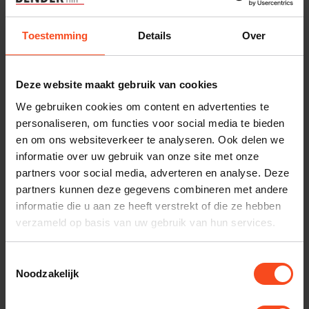
Benieuwd naar dit product?
Toestemming
Details
Over
Plan kosteloos een luisterafspraak. Of heb je hulp
nodig bij je bestelling? Neem contact op met onze
Deze website maakt gebruik van cookies
klantenservice.
We gebruiken cookies om content en advertenties te
personaliseren, om functies voor social media te bieden
en om ons websiteverkeer te analyseren. Ook delen we
Interesse in product
informatie over uw gebruik van onze site met onze
Maak een luisterafspraak
partners voor social media, adverteren en analyse. Deze
partners kunnen deze gegevens combineren met andere
informatie die u aan ze heeft verstrekt of die ze hebben
verzameld op basis van uw gebruik van hun services.
Productomschrijving
Toestemmingsselectie
Reviews
Noodzakelijk