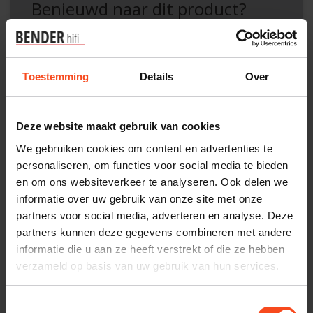
Benieuwd naar dit product?
Plan kosteloos een luisterafspraak. Of heb je hulp
nodig bij je bestelling? Neem contact op met onze
Toestemming
Details
Over
klantenservice.
Interesse in product
Deze website maakt gebruik van cookies
Maak een luisterafspraak
We gebruiken cookies om content en advertenties te
personaliseren, om functies voor social media te bieden
en om ons websiteverkeer te analyseren. Ook delen we
informatie over uw gebruik van onze site met onze
Productomschrijving
partners voor social media, adverteren en analyse. Deze
partners kunnen deze gegevens combineren met andere
informatie die u aan ze heeft verstrekt of die ze hebben
Reviews
verzameld op basis van uw gebruik van hun services.
Specificaties
Toestemmingsselectie