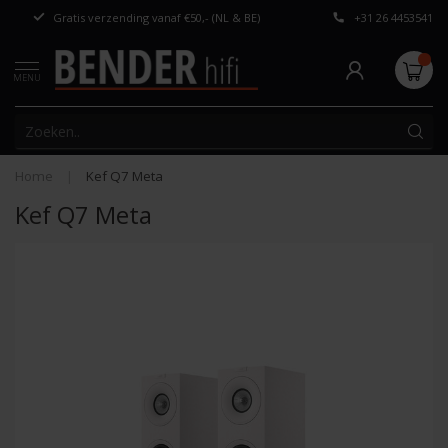
Gratis verzending vanaf €50,- (NL & BE)
+31 26 4453541
Persoonlijk adv
MENU
Home
|
Kef Q7 Meta
Kef Q7 Meta