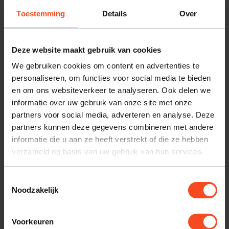
Toestemming
Details
Over
Deze website maakt gebruik van cookies
Musical Fidelity
Musical Fidelity A1
We gebruiken cookies om content en advertenties te
€1.599,00
personaliseren, om functies voor social media te bieden
Niet op voorraad
en om ons websiteverkeer te analyseren. Ook delen we
informatie over uw gebruik van onze site met onze
partners voor social media, adverteren en analyse. Deze
Een Britse hifi-legende met een
partners kunnen deze gegevens combineren met andere
duidelijke visie
informatie die u aan ze heeft verstrekt of die ze hebben
Musical Fidelity is een iconisch Brits hifi-merk dat sinds het
verzameld op basis van uw gebruik van hun services.
begin van de jaren tachtig een vaste plek inneemt in de
audiowereld. Het merk werd in 1982 bekend met zijn eerste
Toestemmingsselectie
Noodzakelijk
versterkers, waaronder The Preamp en de inmiddels
legendarische Musical Fidelity A1. Deze producten zorgden
Voorkeuren
voor opschudding in de hifi-markt en werden niet alleen