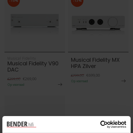
-10%
-13%
Musical Fidelity
Musical Fidelity MX
Musical Fidelity V90
HPA Zilver
DAC
€699,00
€799,00
€269,00
€299,00
Op voorraad
Op voorraad