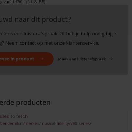
ng vanaf €50,- (NL & BE)
in onze winkel (Arnhem)
uwd naar dit product?
!
eloos een luisterafspraak. Of heb je hulp nodig bij je
ng? Neem contact op met onze klantenservice.
esse in product
Maak een luisterafspraak
eerde producten
ailed to fetch
benderhifi.nl/merken/musical-fidelity/v90-series/