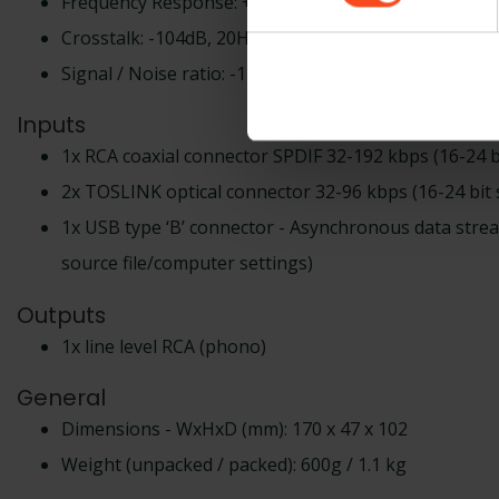
Frequency Response: +0, –0.1dB, 20Hz to 20 kHz
Crosstalk: -104dB, 20Hz to 20 kHz
Signal / Noise ratio: -117dB, 20Hz to 20 kHz
Inputs
1x RCA coaxial connector SPDIF 32-192 kbps (16-24 
2x TOSLINK optical connector 32-96 kbps (16-24 bit
1x USB type ‘B’ connector - Asynchronous data stre
source file/computer settings)
Outputs
1x line level RCA (phono)
General
Dimensions - WxHxD (mm): 170 x 47 x 102
Weight (unpacked / packed): 600g / 1.1 kg