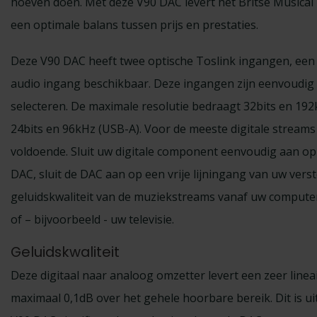
hoeven doen. Met deze V90 DAC levert het Britse Musical 
een optimale balans tussen prijs en prestaties.
Deze V90 DAC heeft twee optische Toslink ingangen, een
audio ingang beschikbaar. Deze ingangen zijn eenvoudig 
selecteren. De maximale resolutie bedraagt 32bits en 192k
24bits en 96kHz (USB-A). Voor de meeste digitale stream
voldoende. Sluit uw digitale component eenvoudig aan op
DAC, sluit de DAC aan op een vrije lijningang van uw vers
geluidskwaliteit van de muziekstreams vanaf uw computer,
of – bijvoorbeeld - uw televisie.
Geluidskwaliteit
Deze digitaal naar analoog omzetter levert een zeer linea
maximaal 0,1dB over het gehele hoorbare bereik. Dit is ui