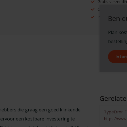
Gratis verzendi
Gratis afhalen 
Benie
Inruilen mogelijk
Plan kost
bestelli
Inter
Gerelat
fhebbers die graag een goed klinkende,
TypeError: F
ervoor een kostbare investering te
https://www.