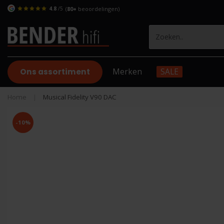
4.8
/5
(
80+
beoordelingen)
Ons assortiment
Merken
SALE
Home
|
Musical Fidelity V90 DAC
-10%