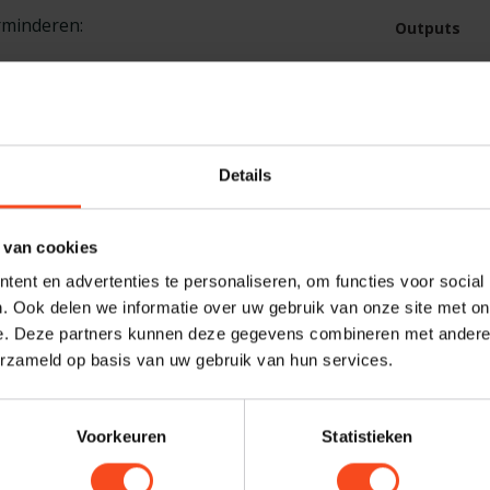
rminderen:
Outputs
Inputs
pecifieke 30 VA transformator.
Disc compati
ieken.
Details
Stroom verb
Afmetinge
erformattering).
 van cookies
Gewicht
D-RW, MP3, WMA-AAC.
ent en advertenties te personaliseren, om functies voor social
Gerelat
. Ook delen we informatie over uw gebruik van onze site met on
e. Deze partners kunnen deze gegevens combineren met andere i
ing.
erzameld op basis van uw gebruik van hun services.
AT
At
Op 
Voorkeuren
Statistieken