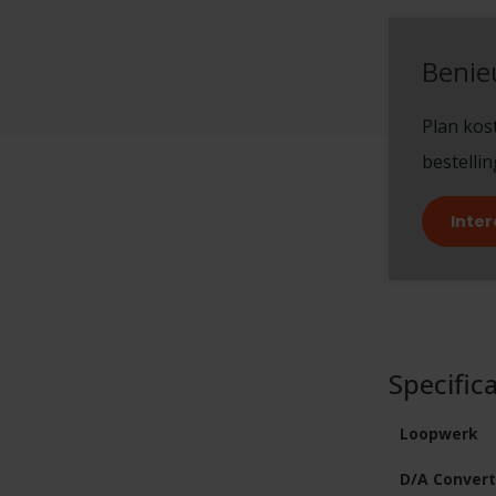
Benie
Plan kost
bestelli
Inter
Specifica
Loopwerk
D/A Convert