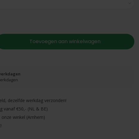
Toevoegen aan winkelwagen
 werkdagen
 werkdagen
eld, dezelfde werkdag verzonden!
ng vanaf €50,- (NL & BE)
in onze winkel (Arnhem)
!