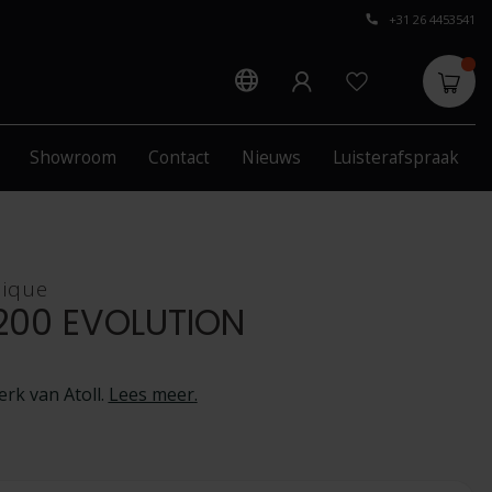
+31 26 4453541
Showroom
Contact
Nieuws
Luisterafspraak
nique
R200 EVOLUTION
rk van Atoll.
Lees meer
.