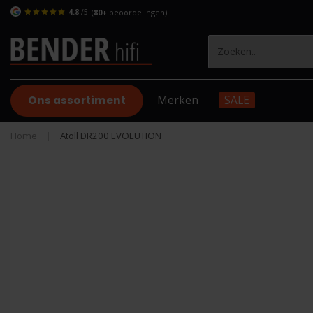
4.8
/5
(
80+
beoordelingen)
Ons assortiment
Merken
SALE
Home
|
Atoll DR200 EVOLUTION