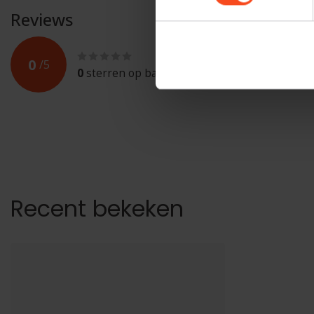
Reviews
0
/
5
0
sterren op basis van
0
beoordelingen
Recent bekeken