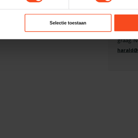
Profes
Heb je ee
Selectie toestaan
Je beoordeling toevoegen
maken van
graag. N
harald@