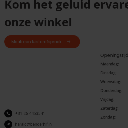
Kom het geluid ervar
onze winkel
Maak een luisterafspraak
Openingstij
Maandag:
Dinsdag:
Woensdag:
Donderdag:
Vrijdag:
Zaterdag:
+31 26 4453541
Zondag:
harald@benderhifi.nl