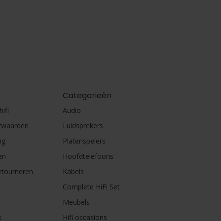
Categorieën
ifi
Audio
rwaarden
Luidsprekers
ng
Platenspelers
en
Hoofdtelefoons
etourneren
Kabels
Complete HiFi Set
Meubels
k
Hifi occasions