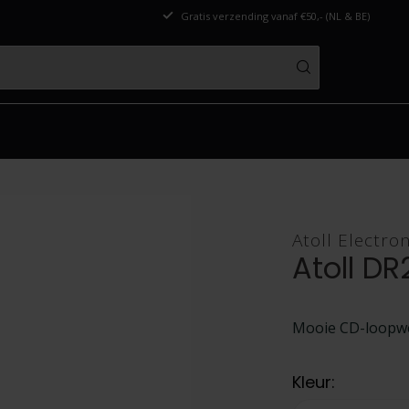
Gratis verzending vanaf €50,- (NL & BE)
Atoll Electro
Atoll D
Mooie CD-loopwe
Kleur: