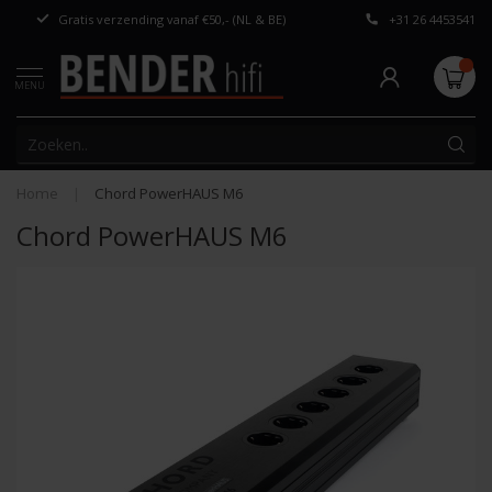
Gratis verzending vanaf €50,- (NL & BE)
+31 26 4453541
Persoonlijk adv
MENU
Home
|
Chord PowerHAUS M6
Chord PowerHAUS M6