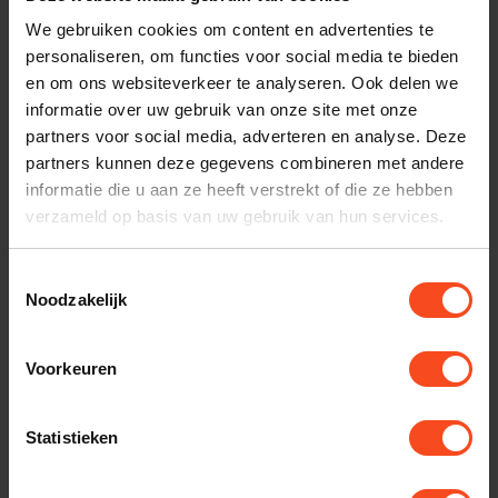
klantenservice.
We gebruiken cookies om content en advertenties te
personaliseren, om functies voor social media te bieden
Interesse in product
en om ons websiteverkeer te analyseren. Ook delen we
Maak een luisterafspraak
informatie over uw gebruik van onze site met onze
partners voor social media, adverteren en analyse. Deze
partners kunnen deze gegevens combineren met andere
informatie die u aan ze heeft verstrekt of die ze hebben
Productomschrijving
verzameld op basis van uw gebruik van hun services.
Reviews
Toestemmingsselectie
Noodzakelijk
Gerelateerde producten
Voorkeuren
THE CHORD COMPANY
Chord Epic Power
Statistieken
€939,00
Op voorraad