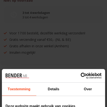
Niet op voorraad
3 tot 4 werkdagen
3 tot 4 werkdagen
Voor 17:00 besteld, dezelfde werkdag verzonden!
Gratis verzending vanaf €50,- (NL & BE)
Gratis afhalen in onze winkel (Arnhem)
Inruilen mogelijk!
Benieuwd naar dit product?
Toestemming
Details
Over
Plan kosteloos een luisterafspraak. Of heb je hulp
nodig bij je bestelling? Neem contact op met onze
Deze website maakt gebruik van cookies