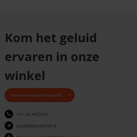
Kom het geluid
ervaren in onze
winkel
Maak een luisterafspraak
+31 26 4453541
harald@benderhifi.nl