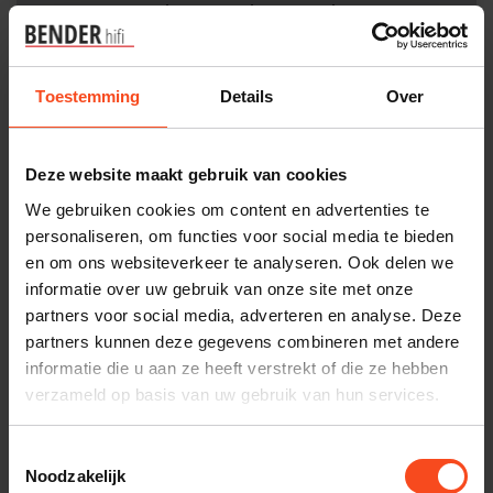
Benieuwd naar dit product?
Plan kosteloos een luisterafspraak. Of heb je hulp
Toestemming
Details
Over
nodig bij je bestelling? Neem contact op met onze
klantenservice.
Deze website maakt gebruik van cookies
Interesse in product
We gebruiken cookies om content en advertenties te
Maak een luisterafspraak
personaliseren, om functies voor social media te bieden
en om ons websiteverkeer te analyseren. Ook delen we
informatie over uw gebruik van onze site met onze
partners voor social media, adverteren en analyse. Deze
Productomschrijving
partners kunnen deze gegevens combineren met andere
informatie die u aan ze heeft verstrekt of die ze hebben
verzameld op basis van uw gebruik van hun services.
Reviews
Toestemmingsselectie
Noodzakelijk
Gerelateerde producten