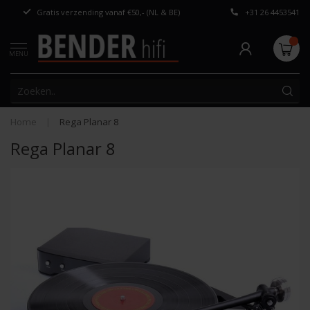
Gratis verzending vanaf €50,- (NL & BE)
+31 26 4453541
Persoonlijk adv
MENU
Home
|
Rega Planar 8
Rega Planar 8