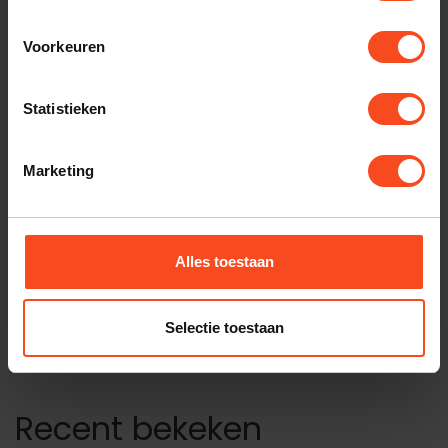
THE CHORD COMPANY
Voorkeuren
Chord Shawline DC for Rega
TT 4 pin connector
€549,00
Statistieken
Op voorraad
REGA
Marketing
Rega Planar 10
€6.999,00
Op voorraad
Alles toestaan
HEGEL
Hegel V10
€1.495,00
Op voorraad
Selectie toestaan
Recent bekeken