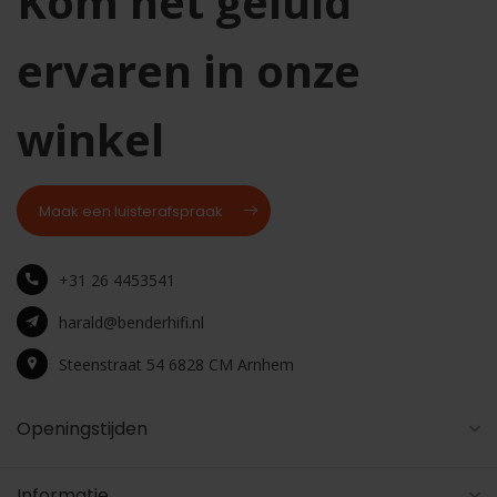
Kom het geluid
ervaren in onze
winkel
Maak een luisterafspraak
+31 26 4453541
harald@benderhifi.nl
Steenstraat 54 6828 CM Arnhem
Openingstijden
Informatie