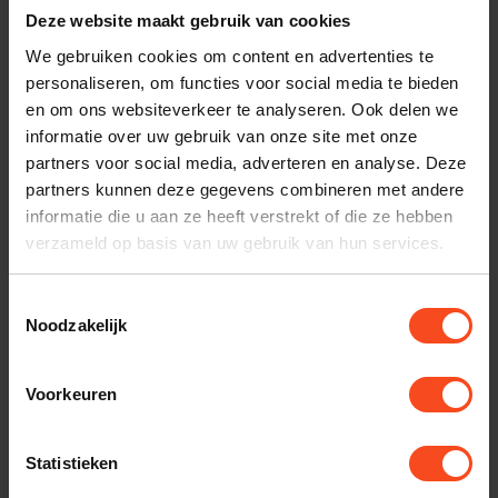
Plan kosteloos een luisterafspraak. Of heb je hulp
Deze website maakt gebruik van cookies
nodig bij je bestelling? Neem contact op met onze
We gebruiken cookies om content en advertenties te
klantenservice.
personaliseren, om functies voor social media te bieden
en om ons websiteverkeer te analyseren. Ook delen we
Interesse in product
informatie over uw gebruik van onze site met onze
partners voor social media, adverteren en analyse. Deze
Maak een luisterafspraak
partners kunnen deze gegevens combineren met andere
informatie die u aan ze heeft verstrekt of die ze hebben
verzameld op basis van uw gebruik van hun services.
Productomschrijving
Toestemmingsselectie
Noodzakelijk
Reviews
Voorkeuren
Gerelateerde producten
Statistieken
TypeError: Failed to fetch