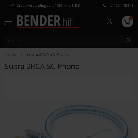
Gratis verzending vanaf €50,- (NL & BE)
+31 26 4453541
Persoonlijk adv
MENU
Home
|
Supra 2RCA-SC Phono
Supra 2RCA-SC Phono