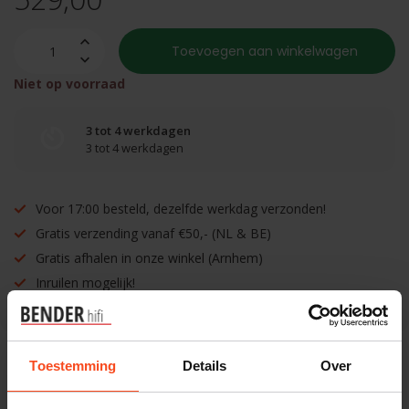
Toevoegen aan winkelwagen
Niet op voorraad
3 tot 4 werkdagen
3 tot 4 werkdagen
Voor 17:00 besteld, dezelfde werkdag verzonden!
Gratis verzending vanaf €50,- (NL & BE)
Gratis afhalen in onze winkel (Arnhem)
Inruilen mogelijk!
Toestemming
Details
Over
Benieuwd naar dit product?