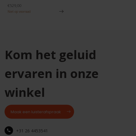
€529,00
Niet op voorraad
Kom het geluid
ervaren in onze
winkel
Maak een luisterafspraak
+31 26 4453541