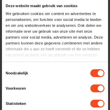
Deze website maakt gebruik van cookies
Plan kosteloos een luisterafspraak. Of heb je hulp
We gebruiken cookies om content en advertenties te
nodig bij je bestelling? Neem contact op met onze
personaliseren, om functies voor social media te bieden
klantenservice.
en om ons websiteverkeer te analyseren. Ook delen we
informatie over uw gebruik van onze site met onze
Interesse in product
partners voor social media, adverteren en analyse. Deze
partners kunnen deze gegevens combineren met andere
Maak een luisterafspraak
informatie die u aan ze heeft verstrekt of die ze hebben
verzameld op basis van uw gebruik van hun services.
Productomschrijving
Toestemmingsselectie
Noodzakelijk
Reviews
Voorkeuren
Gerelateerde producten
Statistieken