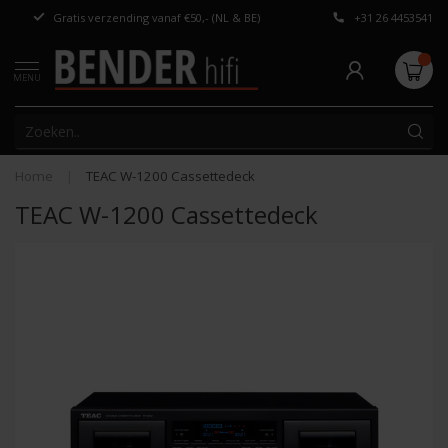
Gratis verzending vanaf €50,- (NL & BE)
+31 26 4453541
Persoonlijk adv
MENU
Home
|
TEAC W-1200 Cassettedeck
TEAC W-1200 Cassettedeck