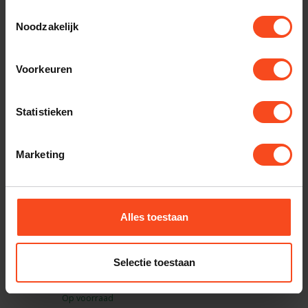
Toestemmingsselectie
Noodzakelijk
SILENT ANGEL
Silent Angel Bonn N8
€449,00
€395,00
Op voorraad
Voorkeuren
THE CHORD COMPANY
Chord C-stream streaming
Statistieken
kabel
€109,00
Op voorraad
Marketing
ATOLL ELECTRONIQUE
Atoll ST200
€2.100,00
Alles toestaan
Op voorraad
ATOLL ELECTRONIQUE
Selectie toestaan
Atoll MA100
€600,00
Op voorraad