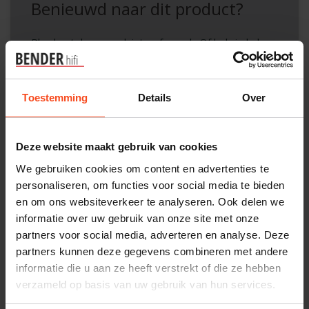
Benieuwd naar dit product?
Plan kosteloos een luisterafspraak. Of heb je hulp
nodig bij je bestelling? Neem contact op met onze
klantenservice.
Toestemming
Details
Over
Interesse in product
Maak een luisterafspraak
Deze website maakt gebruik van cookies
We gebruiken cookies om content en advertenties te
personaliseren, om functies voor social media te bieden
en om ons websiteverkeer te analyseren. Ook delen we
Productomschrijving
informatie over uw gebruik van onze site met onze
partners voor social media, adverteren en analyse. Deze
Reviews
partners kunnen deze gegevens combineren met andere
informatie die u aan ze heeft verstrekt of die ze hebben
verzameld op basis van uw gebruik van hun services.
Gerelateerde producten