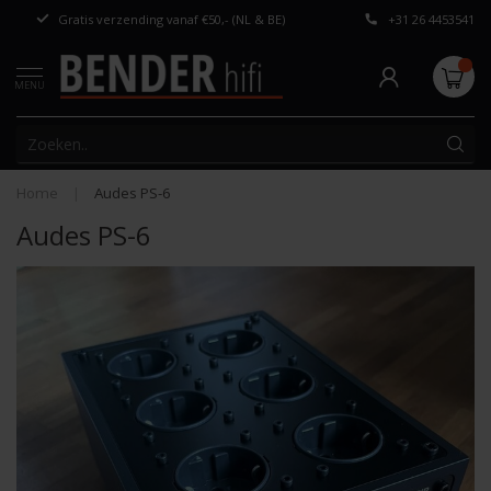
Gratis verzending vanaf €50,- (NL & BE)
+31 26 4453541
Persoonlijk adv
MENU
Home
|
Audes PS-6
Audes PS-6