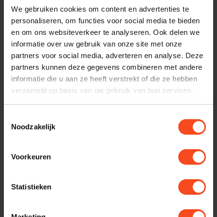
We gebruiken cookies om content en advertenties te
klantenservice.
personaliseren, om functies voor social media te bieden
en om ons websiteverkeer te analyseren. Ook delen we
Interesse in product
informatie over uw gebruik van onze site met onze
Maak een luisterafspraak
partners voor social media, adverteren en analyse. Deze
partners kunnen deze gegevens combineren met andere
informatie die u aan ze heeft verstrekt of die ze hebben
verzameld op basis van uw gebruik van hun services.
Productomschrijving
Toestemmingsselectie
Reviews
Noodzakelijk
Voorkeuren
Gerelateerde producten
Statistieken
TypeError: Failed to fetch
https://www.benderhifi.nl/kabels/stroomvoorziening/stekker
dozen/zonder-filter/
Marketing