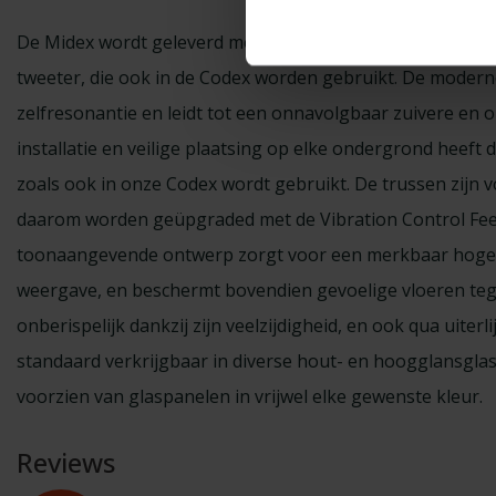
De Midex wordt geleverd met de nieuwe HHCM SL midran
tweeter, die ook in de Codex worden gebruikt. De moderne
zelfresonantie en leidt tot een onnavolgbaar zuivere en
installatie en veilige plaatsing op elke ondergrond heeft 
zoals ook in onze Codex wordt gebruikt. De trussen zijn
daarom worden geüpgraded met de Vibration Control Fee
toonaangevende ontwerp zorgt voor een merkbaar hogere
weergave, en beschermt bovendien gevoelige vloeren tege
onberispelijk dankzij zijn veelzijdigheid, en ook qua uiterl
standaard verkrijgbaar in diverse hout- en hoogglansgl
voorzien van glaspanelen in vrijwel elke gewenste kleur.
Reviews