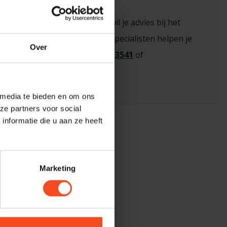
sioneel advies nodig?
n vraag over een product of wil je advies bij het
 de juiste keuze? Onze hi-fi specialisten helpen je
Over
eem contact op via
+31 26 445 3541
of
benderhifi.nl
 media te bieden en om ons
ze partners voor social
nformatie die u aan ze heeft
Marketing