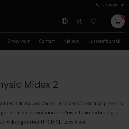
+31 26 4453541
Showroom
Contact
Nieuws
Luisterafspraak
hysic Midex 2
senteert de nieuwe Midex. Deze bekroonde luidspreker is
itgerust met de revolutionaire PowerTrain-technologie,
uwe midrange driver HHCM SL.
Lees meer
.