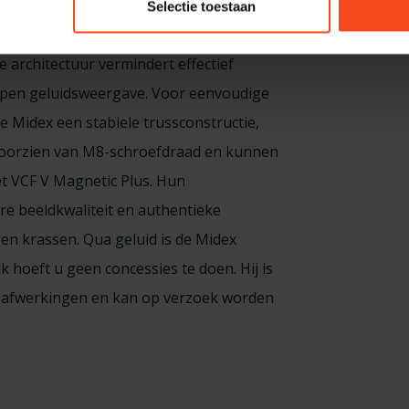
Selectie toestaan
ge driver en derde generatie HHCT
 architectuur vermindert effectief
 open geluidsweergave. Voor eenvoudige
de Midex een stabiele trussconstructie,
 voorzien van M8-schroefdraad en kunnen
t VCF V Magnetic Plus. Hun
 beeldkwaliteit en authentieke
n krassen. Qua geluid is de Midex
ijk hoeft u geen concessies te doen. Hij is
asafwerkingen en kan op verzoek worden