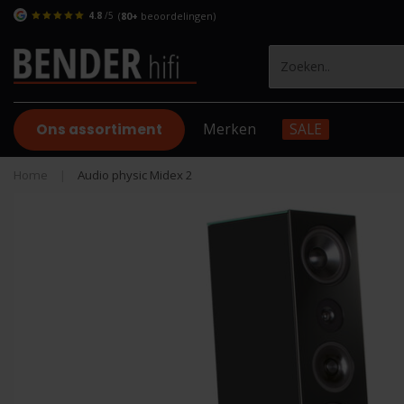
4.8
/5
(
80+
beoordelingen)
Ons assortiment
Merken
SALE
Home
|
Audio physic Midex 2