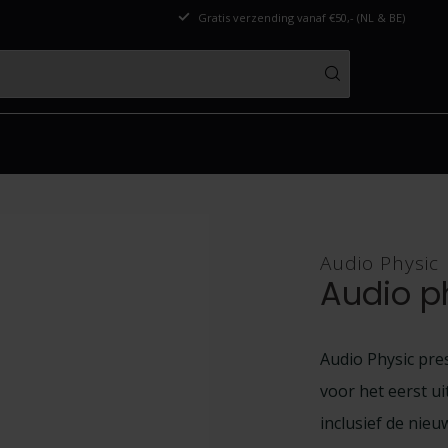
Gratis verzending vanaf €50,- (NL & BE)
Audio Physic
Audio p
Audio Physic pre
voor het eerst u
inclusief de nie