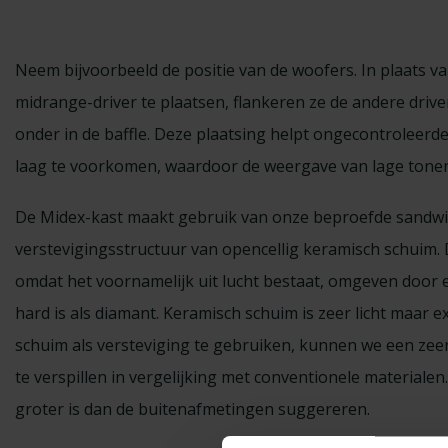
Neem bijvoorbeeld de positie van de woofers. In plaats v
midrange-driver te plaatsen, flankeren ze de andere driv
onder in de baffle. Deze plaatsing helpt ongecontroleerde
laag te voorkomen, waardoor de weergave van lage tonen 
De Midex-kast maakt gebruik van onze beproefde sandwic
verstevigingsstructuur van opencellig keramisch schuim. D
omdat het voornamelijk uit lucht bestaat, omgeven door 
hard is als diamant. Keramisch schuim is zeer licht maar e
schuim als versteviging te gebruiken, kunnen we een zeer
te verspillen in vergelijking met conventionele materialen
groter is dan de buitenafmetingen suggereren.