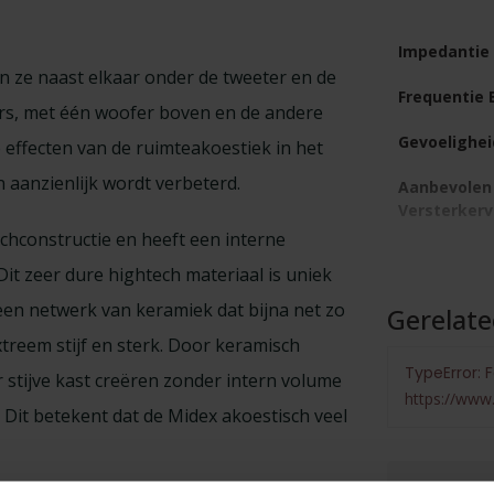
Impedantie
an ze naast elkaar onder de tweeter en de
Frequentie 
ers, met één woofer boven en de andere
Gevoelighei
 effecten van de ruimteakoestiek in het
aanzienlijk wordt verbeterd.
Aanbevolen
Versterker
hconstructie en heeft een interne
Afmetinge
it zeer dure hightech materiaal is uniek
Gewicht
een netwerk van keramiek dat bijna net zo
Gerelat
xtreem stijf en sterk. Door keramisch
TypeError: F
 stijve kast creëren zonder intern volume
https://www.
. Dit betekent dat de Midex akoestisch veel