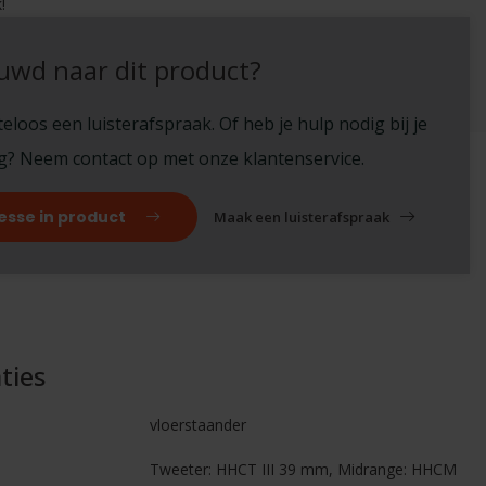
!
uwd naar dit product?
eloos een luisterafspraak. Of heb je hulp nodig bij je
ng? Neem contact op met onze klantenservice.
esse in product
Maak een luisterafspraak
ties
vloerstaander
Tweeter: HHCT III 39 mm, Midrange: HHCM