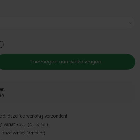
0
Toevoegen aan winkelwagen
ken
en
eld, dezelfde werkdag verzonden!
ng vanaf €50,- (NL & BE)
in onze winkel (Arnhem)