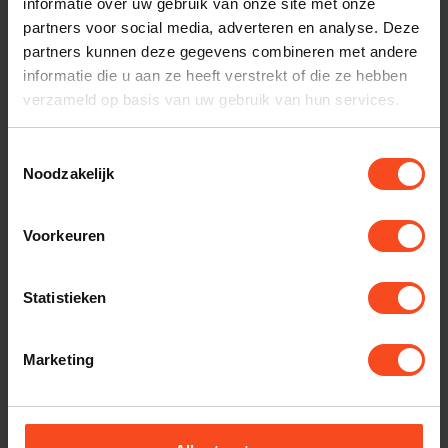
informatie over uw gebruik van onze site met onze
Productomschrijving
partners voor social media, adverteren en analyse. Deze
partners kunnen deze gegevens combineren met andere
Reviews
informatie die u aan ze heeft verstrekt of die ze hebben
verzameld op basis van uw gebruik van hun services.
Toestemmingsselectie
Gerelateerde producten
Noodzakelijk
TypeError: Failed to fetch
https://www.benderhifi.nl/merken/audio-
Voorkeuren
technica/platenspeler-elementen/
Statistieken
Recent bekeken
Marketing