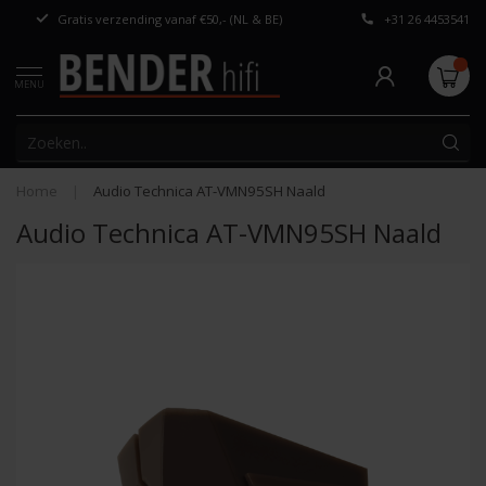
Gratis verzending vanaf €50,- (NL & BE)
+31 26 4453541
Persoonlijk adv
MENU
Home
|
Audio Technica AT-VMN95SH Naald
Audio Technica AT-VMN95SH Naald