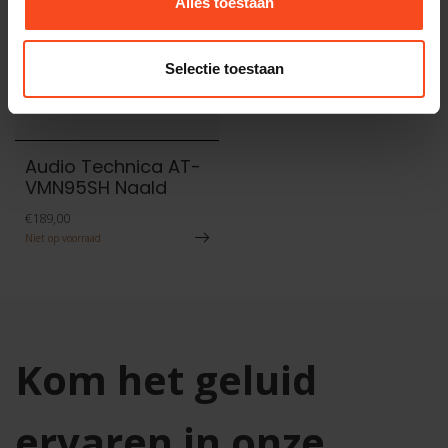
Alles toestaan
Selectie toestaan
Audio Technica AT-
VMN95SH Naald
€189,00
Niet op voorraad
Kom het geluid
ervaren in onze