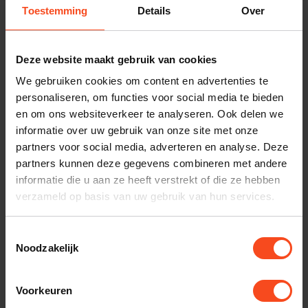
Toestemming
Details
Over
Benieuwd naar dit product?
Deze website maakt gebruik van cookies
We gebruiken cookies om content en advertenties te
Plan kosteloos een luisterafspraak. Of heb je hulp
personaliseren, om functies voor social media te bieden
nodig bij je bestelling? Neem contact op met onze
en om ons websiteverkeer te analyseren. Ook delen we
klantenservice.
informatie over uw gebruik van onze site met onze
partners voor social media, adverteren en analyse. Deze
Interesse in product
partners kunnen deze gegevens combineren met andere
informatie die u aan ze heeft verstrekt of die ze hebben
Maak een luisterafspraak
verzameld op basis van uw gebruik van hun services.
Toestemmingsselectie
Productomschrijving
Noodzakelijk
Reviews
Voorkeuren