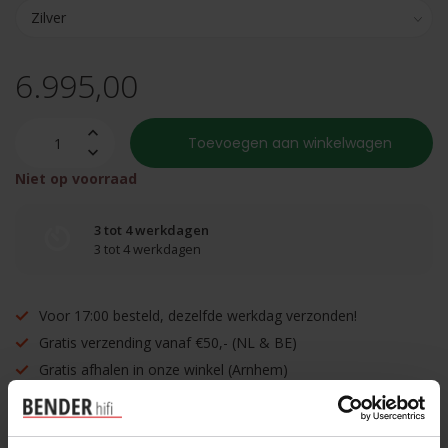
6.995,00
Toevoegen aan winkelwagen
Niet op voorraad
3 tot 4 werkdagen
3 tot 4 werkdagen
Voor 17:00 besteld, dezelfde werkdag verzonden!
Gratis verzending vanaf €50,- (NL & BE)
Gratis afhalen in onze winkel (Arnhem)
Inruilen mogelijk!