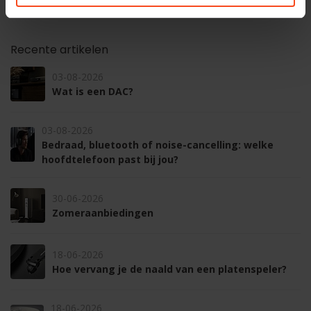
Recente artikelen
03-08-2026
Wat is een DAC?
03-08-2026
Bedraad, bluetooth of noise-cancelling: welke
hoofdtelefoon past bij jou?
30-06-2026
Zomeraanbiedingen
18-06-2026
Hoe vervang je de naald van een platenspeler?
18-06-2026