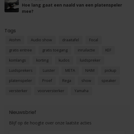
Hoe lang gaat een naald van een platenspeler
mee?
Tags
Atohm
Audio show
draaitafel
Focal
gratis entree
gratis toegang
inruilactie
KEF
komlangs
korting
kudos
luidspreker
Luidsprekers
Luister
META
NAIM
pickup
platenspeler
Proef
Rega
show
speaker
versterker
voorversterker
Yamaha
Nieuwsbrief
Blijf op de hoogte over onze laatste acties