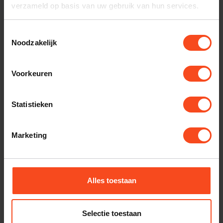
verzameld op basis van uw gebruik van hun services.
Toestemmingsselectie
Noodzakelijk
Voorkeuren
Statistieken
Marketing
Meer informatie volgt, houd deze pagina dus goed in de
gaten! Voor de show geldt een vrije inloop, dus je mag
komen wanneer je wilt.
Alles toestaan
Selectie toestaan