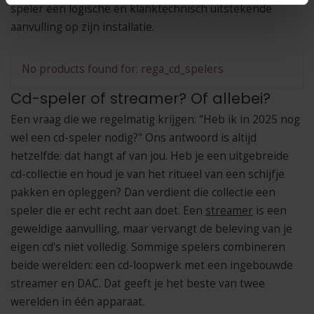
speler een logische en klanktechnisch uitstekende
aanvulling op zijn installatie.
No products found for: rega_cd_spelers
Cd-speler of streamer? Of allebei?
Een vraag die we regelmatig krijgen: "Heb ik in 2025 nog
wel een cd-speler nodig?" Ons antwoord is altijd
hetzelfde: dat hangt af van jou. Heb je een uitgebreide
cd-collectie en houd je van het ritueel van een schijfje
pakken en opleggen? Dan verdient die collectie een
speler die er echt recht aan doet. Een
streamer
is een
geweldige aanvulling, maar vervangt de beleving van je
eigen cd's niet volledig. Sommige spelers combineren
beide werelden: een cd-loopwerk met een ingebouwde
streamer en DAC. Dat geeft je het beste van twee
werelden in één apparaat.