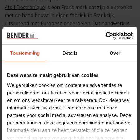
Atoll Electronique
is een Frans merk dat zijn elektronica
met de hand bouwt in eigen fabriek in Frankrijk,
uitsluitend met Europese onderdelen. Dat handwerk is
hoorbaar. Atoll-spelers hebben een rijke, warme klank
die veel mensen omschrijven als analoog aandoend. Atoll
biedt daarbij een mooi aanbod van zowel volledige cd-
Toestemming
Details
Over
spelers als cd-loopwerken, zodat je altijd de variant kunt
kiezen die het beste past bij jouw installatie. Voor wie wil
groeien richting een volwassen hifi-installatie, is Atoll
Deze website maakt gebruik van cookies
een merk dat meegroeit.
We gebruiken cookies om content en advertenties te
personaliseren, om functies voor social media te bieden
No products found for: atoll_cd_spelers
en om ons websiteverkeer te analyseren. Ook delen we
informatie over uw gebruik van onze site met onze
Quad
partners voor social media, adverteren en analyse. Deze
Quad
heeft een indrukwekkende geschiedenis in de
partners kunnen deze gegevens combineren met andere
wereld van hifi en bouwt al meer dan zeventig jaar op
informatie die u aan ze heeft verstrekt of die ze hebben
dezelfde kernwaarden: puurheid, nauwkeurigheid en
verzameld op basis van uw gebruik van hun services.