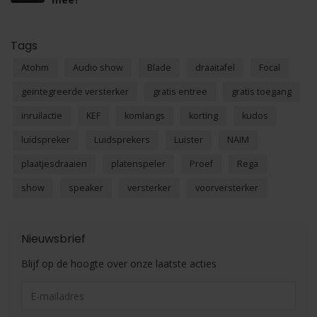
Tags
Atohm
Audio show
Blade
draaitafel
Focal
geïntegreerde versterker
gratis entree
gratis toegang
inruilactie
KEF
komlangs
korting
kudos
luidspreker
Luidsprekers
Luister
NAIM
plaatjesdraaien
platenspeler
Proef
Rega
show
speaker
versterker
voorversterker
Nieuwsbrief
Blijf op de hoogte over onze laatste acties