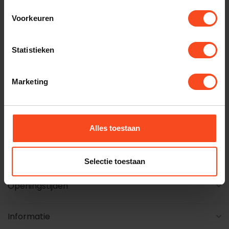
ervaren in onze
Voorkeuren
winkel
Statistieken
Marketing
Maak een luisterafspraak
+31 26 4453541
Alles toestaan
harald@benderhifi.nl
Steenstraat 54 6828 CM Arnhem
Selectie toestaan
Openingstijden
Informatie