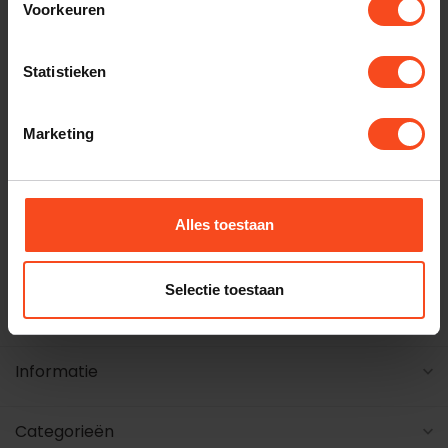
Voorkeuren
winkel
Statistieken
Maak een luisterafspraak
Marketing
+31 26 4453541
harald@benderhifi.nl
Alles toestaan
Steenstraat 54 6828 CM Arnhem
Selectie toestaan
Openingstijden
Informatie
Categorieën