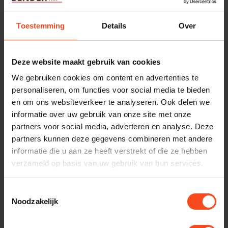
Toestemming
Details
Over
Deze website maakt gebruik van cookies
We gebruiken cookies om content en advertenties te
CLIC
personaliseren, om functies voor social media te bieden
clic hifi meubel
en om ons websiteverkeer te analyseren. Ook delen we
€0,00
informatie over uw gebruik van onze site met onze
Niet op voorraad
partners voor social media, adverteren en analyse. Deze
partners kunnen deze gegevens combineren met andere
informatie die u aan ze heeft verstrekt of die ze hebben
verzameld op basis van uw gebruik van hun services.
Kom het geluid
Toestemmingsselectie
Noodzakelijk
ervaren in onze