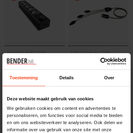
Essential Audio Tools
Essential Audio Tools
Essential Audio
Essential Audio
Tools Mains
Tools Current
Multiplier 5
Spyder L
Toestemming
Details
Over
€449,00
€299,00
€599,00
€375,00
Op voorraad
Op voorraad
Deze website maakt gebruik van cookies
-20%
We gebruiken cookies om content en advertenties te
personaliseren, om functies voor social media te bieden
en om ons websiteverkeer te analyseren. Ook delen we
informatie over uw gebruik van onze site met onze