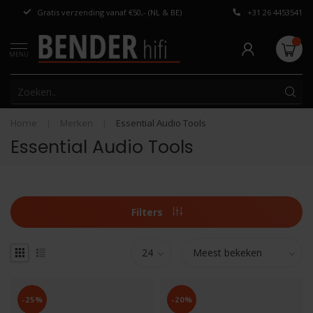
Gratis verzending vanaf €50,- (NL & BE)
+31 26 4453541
Persoonlijk adv
MENU
Home
|
Merken
|
Essential Audio Tools
Essential Audio Tools
Filters
-25%
-20%