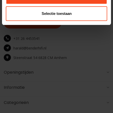
winkel
Selectie toestaan
Maak een luisterafspraak
+31 26 4453541
harald@benderhifi.nl
Steenstraat 54 6828 CM Arnhem
Openingstijden
Informatie
Categorieën