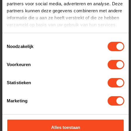
partners voor social media, adverteren en analyse. Deze
partners kunnen deze gegevens combineren met andere
informatie die u aan ze heeft verstrekt of die ze hebben
verzameld op basis van uw gebruik van hun services.
Essential Audio Tools
Essential Audio
Tools Mains
Toestemmingsselectie
Multiplier Myni
Noodzakelijk
€499,00
€625,00
Op voorraad
Voorkeuren
Statistieken
Kom het geluid
Marketing
ervaren in onze
Alles toestaan