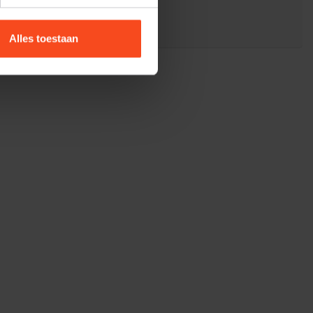
benderhifi.nl
Alles toestaan