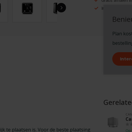
Gratis afhalen 
Inruilen mogelijk
Benie
Plan kost
bestelli
Inter
Gerelat
CA
Ca
k te plaatsen is. Voor de beste plaatsing
Op 