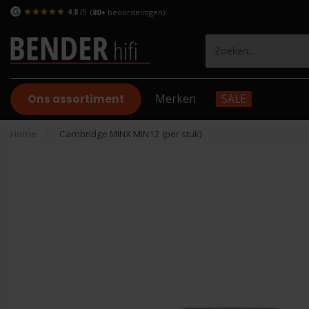
4.8
/5
(
80+
beoordelingen)
Ons assortiment
Merken
SALE
Home
|
Cambridge MINX MIN12 (per stuk)
-13%