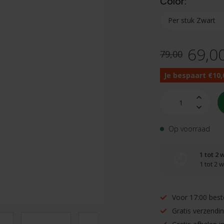
Color:
69,0
79,00
Je bespaart €10,
Op voorraad
1 tot 2
1 tot 2
Voor 17:00 best
Gratis verzendi