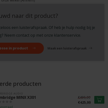
in onze winkel (Arnhem)
!
uwd naar dit product?
eloos een luisterafspraak. Of heb je hulp nodig bij je
ng? Neem contact op met onze klantenservice.
esse in product
Maak een luisterafspraak
eerde producten
MBRIDGE AUDIO
mbridge MINX X301
€499,00
€425,00
voorraad