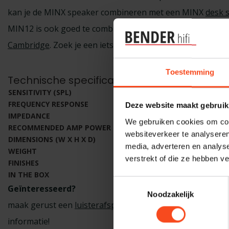
kan je de MINX speaker combineren met een MINX
desk 
MIN12 is ook goed te combineren met een
X201
of
X301
s
Cambridge
. Zoek je een iets groter geluid of center spea
Toestemming
Technische specificaties
SENSITIVITY (SPL)
86dB (2.83 Vrms input)
FREQUENCY RESPONSE
150Hz-20kHz
Deze website maakt gebruik
IMPEDANCE
8 Ohms compatible
We gebruiken cookies om cont
RECOMMENDED AMP POWER
25 - 200W
websiteverkeer te analyseren
DIMENSIONS (W X H X D)
78 x 78 x 85mm
media, adverteren en analys
WEIGHT
0.43kg
verstrekt of die ze hebben v
FINISHES
High gloss black or High 
IN THE BOX
1x speaker
Toestemmingsselectie
Geïnteresseerd?
Noodzakelijk
maak gerust een
luisterafspraak
in onze digitale agenda
informatie!