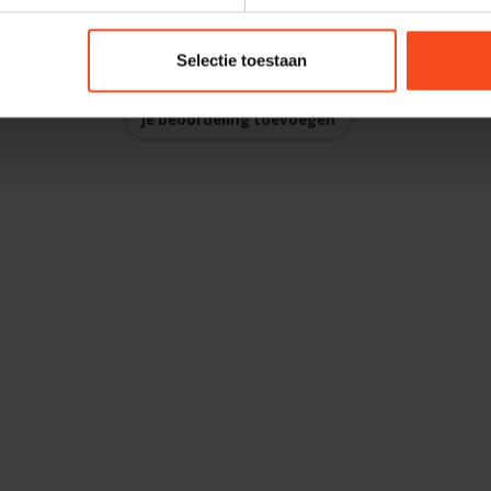
harald@
Selectie toestaan
Je beoordeling toevoegen