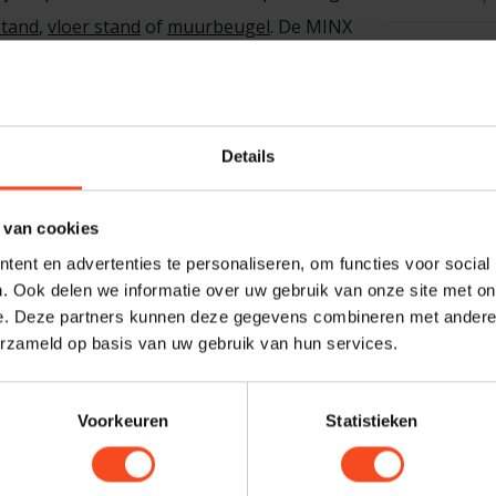
stand
,
vloer stand
of
muurbeugel
. De MINX
CA
ubwoofer uit de MINX-serie van
Ca
ker is er ook de MINX
MIN22
.
Op 
Details
CA
Ca
st
 van cookies
Op 
ent en advertenties te personaliseren, om functies voor social
. Ook delen we informatie over uw gebruik van onze site met on
e. Deze partners kunnen deze gegevens combineren met andere i
erzameld op basis van uw gebruik van hun services.
Profes
gloss white
Heb je ee
Voorkeuren
Statistieken
maken van
 of neem
contact
met ons op voor meer
graag. N