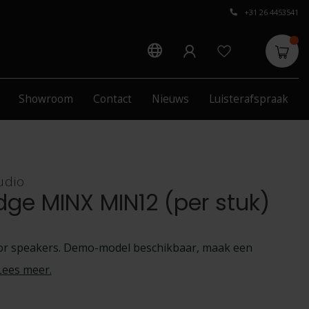
+31 26 4453541
Showroom
Contact
Nieuws
Luisterafspraak
udio
ge MINX MIN12 (per stuk)
r speakers. Demo-model beschikbaar, maak een
Lees meer
.