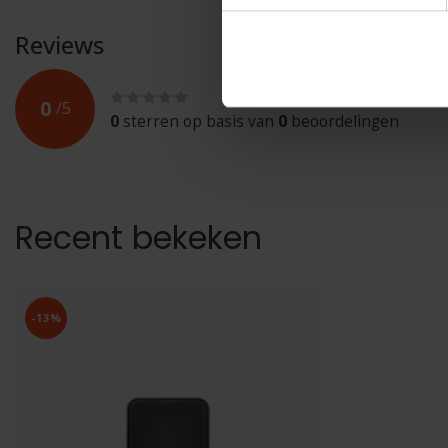
Reviews
0
/
5
0
sterren op basis van
0
beoordelingen
Recent bekeken
-13%