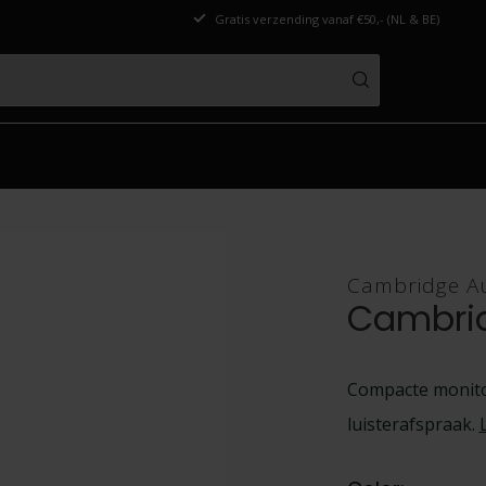
Gratis verzending vanaf €50,- (NL & BE)
Cambridge A
Cambrid
Compacte monito
luisterafspraak.