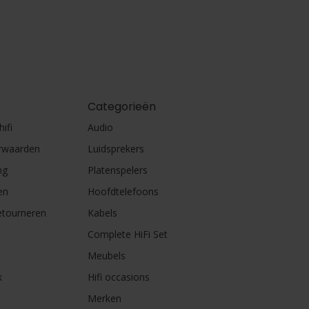
Categorieën
ifi
Audio
rwaarden
Luidsprekers
ng
Platenspelers
en
Hoofdtelefoons
etourneren
Kabels
Complete HiFi Set
Meubels
k
Hifi occasions
Merken