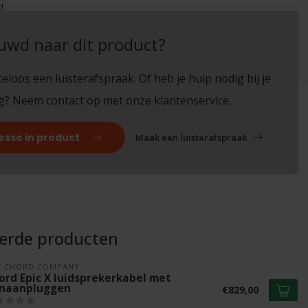
!
uwd naar dit product?
eloos een luisterafspraak. Of heb je hulp nodig bij je
ng? Neem contact op met onze klantenservice.
esse in product
Maak een luisterafspraak
eerde producten
E CHORD COMPANY
ord Epic X luidsprekerkabel met
naanpluggen
€829,00