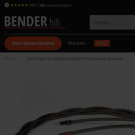
4.8
/5
(
80+
beoordelingen)
Ons assortiment
Merken
SALE
Home
|
Chord Epic XL luidsprekerkabel met Banaan-Banaan