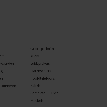
Categorieën
ifi
Audio
rwaarden
Luidsprekers
ng
Platenspelers
en
Hoofdtelefoons
etourneren
Kabels
Complete HiFi Set
Meubels