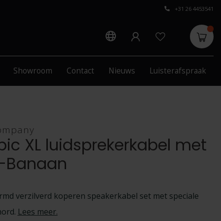
+31 26 4453541
Showroom
Contact
Nieuws
Luisterafspraak
ompany
pic XL luidsprekerkabel met
-Banaan
rmd verzilverd koperen speakerkabel set met speciale
hord.
Lees meer
.