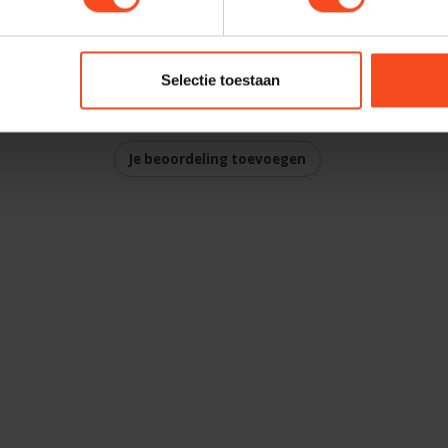
kabels voor uw hifi set, stel deze dan
 uw budget en uw persoonlijke situatie.
Selectie toestaan
Je beoordeling toevoegen