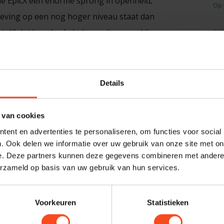
de EpicX een enorme sprong in openheid,
Op 
leving op een nog hoger niveau staat dan
pic XL luidsprekerkabels wordt zorgvuldig
TH
Ch
. Hiermee garandeert de fabrikant het dat
Op 
et aan de hoogste kwaliteitseisen.
Details
ale connectie tussen luidspreker en
Profes
 van cookies
pronkelijk signaal uit de versterker met zo
Heb je ee
ent en advertenties te personaliseren, om functies voor social
ste stukje bekabeling tussen luidspreker en
maken van
. Ook delen we informatie over uw gebruik van onze site met on
eleving en het realisme in de weergave.
graag. N
e. Deze partners kunnen deze gegevens combineren met andere i
erzameld op basis van uw gebruik van hun services.
harald@
utraliteit en de hoge mate van detaillering,
gaat. Juist hierom zijn de Epic
Voorkeuren
Statistieken
erkabels van the Chord Company. Heeft u