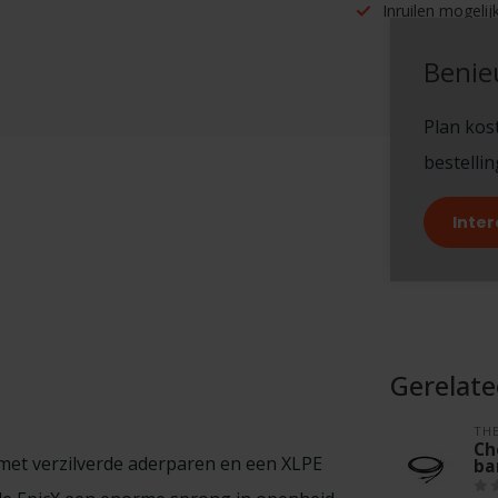
Inruilen mogelijk
Benie
Plan kost
bestelli
Inter
Gerelat
TH
Ch
 met verzilverde aderparen en een XLPE
ba