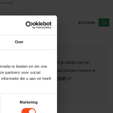
voorraad
E CHORD COMPANY
ord Signature XL
€2.019,00
voorraad
Over
sioneel advies nodig?
n vraag over een product of wil je advies bij het
 media te bieden en om ons
 de juiste keuze? Onze hi-fi specialisten helpen je
ze partners voor social
eem contact op via
+31 26 445 3541
of
nformatie die u aan ze heeft
benderhifi.nl
Marketing