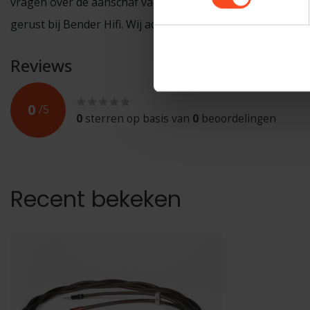
vragen over de aanschaf van kwalitatief goede luidspreker
gerust bij Bender Hifi. Wij adviseren u graag op basis van
Reviews
0
/
5
0
sterren op basis van
0
beoordelingen
Recent bekeken