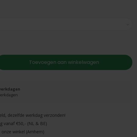
Toevoegen aan winkelwagen
 werkdagen
 werkdagen
eld, dezelfde werkdag verzonden!
ng vanaf €50,- (NL & BE)
in onze winkel (Arnhem)