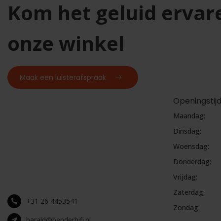
Kom het geluid ervar
onze winkel
Maak een luisterafspraak
Openingstij
Maandag:
Dinsdag:
Woensdag:
Donderdag:
Vrijdag:
Zaterdag:
+31 26 4453541
Zondag:
harald@benderhifi.nl