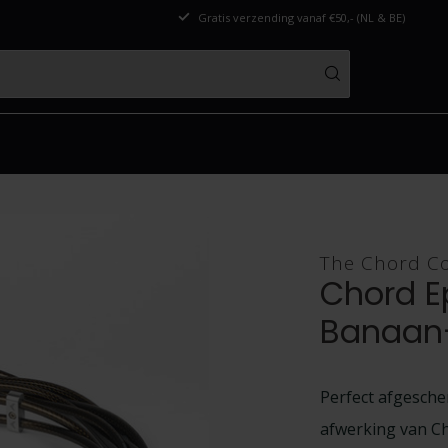
Gratis verzending vanaf €50,- (NL & BE)
The Chord C
Chord E
Banaan
Perfect afgesche
afwerking van C