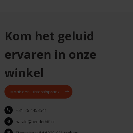
Kom het geluid
ervaren in onze
winkel
Maak een luisterafspraak
+31 26 4453541
harald@benderhifi.nl
Steenstraat 54 6828 CM Arnhem