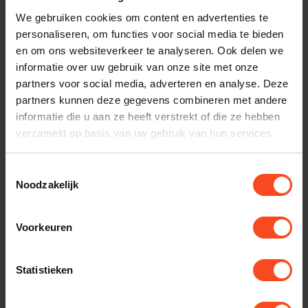
nodig bij je bestelling? Neem contact op met onze
We gebruiken cookies om content en advertenties te
klantenservice.
personaliseren, om functies voor social media te bieden
en om ons websiteverkeer te analyseren. Ook delen we
Interesse in product
informatie over uw gebruik van onze site met onze
Maak een luisterafspraak
partners voor social media, adverteren en analyse. Deze
partners kunnen deze gegevens combineren met andere
informatie die u aan ze heeft verstrekt of die ze hebben
verzameld op basis van uw gebruik van hun services.
Productomschrijving
Toestemmingsselectie
Noodzakelijk
Reviews
Voorkeuren
Gerelateerde producten
Statistieken
TypeError: Failed to fetch
https://www.benderhifi.nl/merken/the-chord-company/epic/