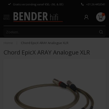
Gratis verzending vanaf €50,- (NL & BE)
+31 26 4453541
Persoonlijk adv
MENU
Home
|
Chord EpicX ARAY Analogue XLR
Chord EpicX ARAY Analogue XLR