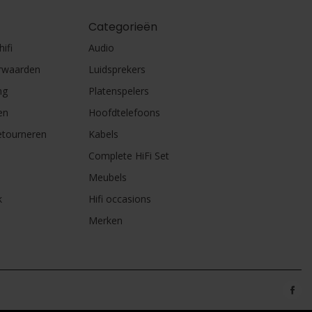
Categorieën
ifi
Audio
rwaarden
Luidsprekers
ng
Platenspelers
en
Hoofdtelefoons
etourneren
Kabels
Complete HiFi Set
Meubels
k
Hifi occasions
Merken