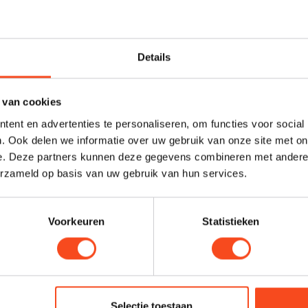
0+ jaar ervaring van Chord Company en is
des ten opzichte van standaard 'in-the-
Profes
Details
Heb je ee
maken van
 van cookies
graag. N
naaloverdracht over audiofrequenties.
ent en advertenties te personaliseren, om functies voor social
harald@
. Ook delen we informatie over uw gebruik van onze site met on
arheid.
e. Deze partners kunnen deze gegevens combineren met andere i
elde folie-afscherming.
erzameld op basis van uw gebruik van hun services.
Voorkeuren
Statistieken
Selectie toestaan