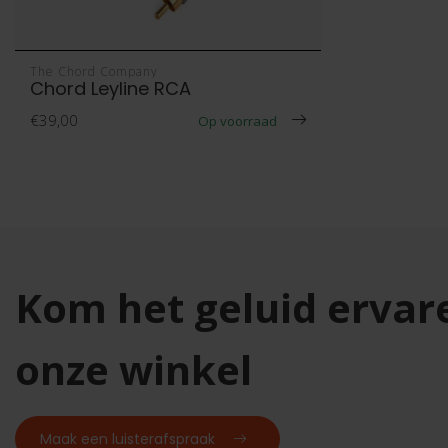
The Chord Company
Chord Leyline RCA
€39,00
Op voorraad
Kom het geluid ervar
onze winkel
Maak een luisterafspraak