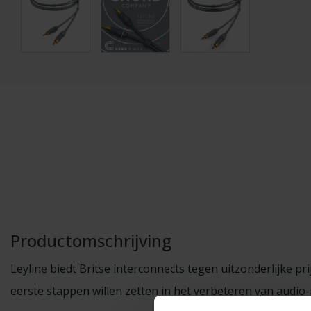
Productomschrijving
Leyline biedt Britse interconnects tegen uitzonderlijke pr
eerste stappen willen zetten in het verbeteren van audio-