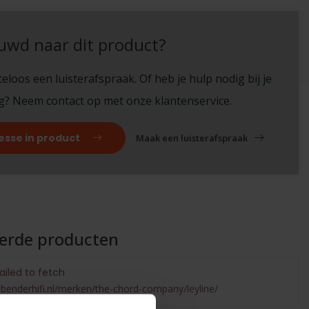
uwd naar dit product?
eloos een luisterafspraak. Of heb je hulp nodig bij je
ng? Neem contact op met onze klantenservice.
esse in product
Maak een luisterafspraak
eerde producten
ailed to fetch
benderhifi.nl/merken/the-chord-company/leyline/