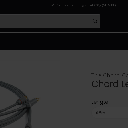
Gratis verzending vanaf €50,- (NL & BE)
The Chord C
Chord L
Lengte: