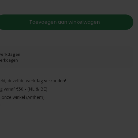
Toevoegen aan winkelwagen
 werkdagen
 werkdagen
eld, dezelfde werkdag verzonden!
ng vanaf €50,- (NL & BE)
in onze winkel (Arnhem)
!