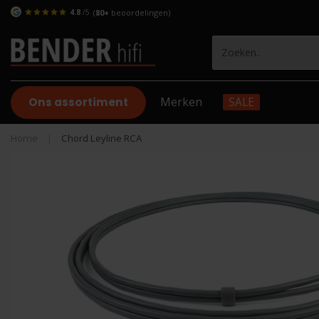
4.8
/5
(
80+
beoordelingen)
Ons assortiment
Merken
SALE
Home
|
Chord Leyline RCA