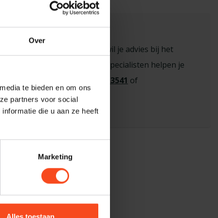
sioneel advies nodig?
Over
n vraag over een product of wil je advies bij het
 de juiste keuze? Onze hi-fi specialisten helpen je
eem contact op via
+31 26 445 3541
of
 media te bieden en om ons
benderhifi.nl
ze partners voor social
nformatie die u aan ze heeft
Marketing
Alles toestaan