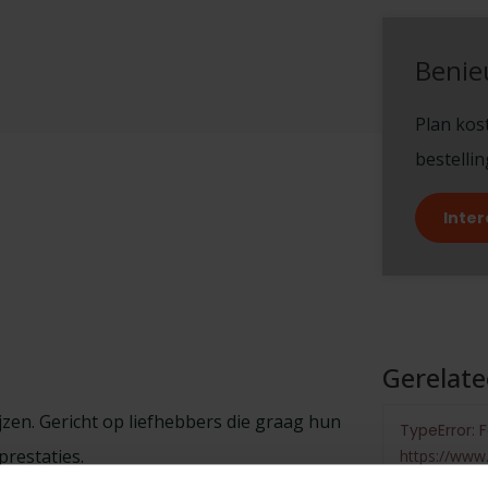
Benie
Plan kost
bestelli
Inter
Gerelat
ijzen. Gericht op liefhebbers die graag hun
TypeError: F
prestaties.
https://www.