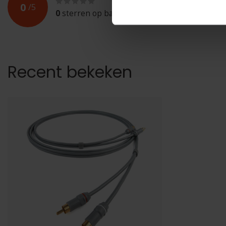
0
/
5
0
sterren op basis van
0
beoordelingen
Recent bekeken