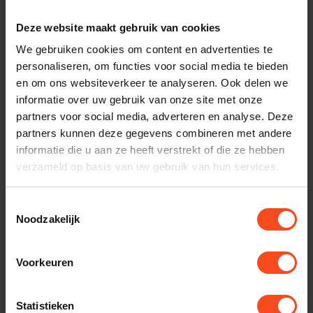
Plan kosteloos een luisterafspraak. Of heb je hulp
Deze website maakt gebruik van cookies
nodig bij je bestelling? Neem contact op met onze
We gebruiken cookies om content en advertenties te
klantenservice.
personaliseren, om functies voor social media te bieden
en om ons websiteverkeer te analyseren. Ook delen we
Interesse in product
informatie over uw gebruik van onze site met onze
partners voor social media, adverteren en analyse. Deze
Maak een luisterafspraak
partners kunnen deze gegevens combineren met andere
informatie die u aan ze heeft verstrekt of die ze hebben
verzameld op basis van uw gebruik van hun services.
Productomschrijving
Toestemmingsselectie
Noodzakelijk
Reviews
Voorkeuren
Gerelateerde producten
Statistieken