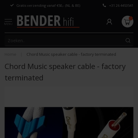
Gratis verzending vanaf €50,- (NL & BE)
+31 26 4453541
Persoonlijk adv
MENU
Home
|
Chord Music speaker cable - factory terminated
Chord Music speaker cable - factory
terminated