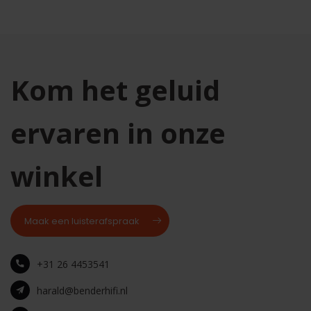
Kom het geluid
ervaren in onze
winkel
Maak een luisterafspraak
+31 26 4453541
harald@benderhifi.nl