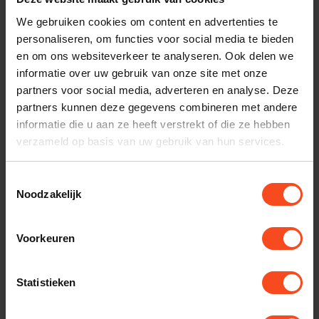
klantenservice.
We gebruiken cookies om content en advertenties te
personaliseren, om functies voor social media te bieden
Interesse in product
en om ons websiteverkeer te analyseren. Ook delen we
Maak een luisterafspraak
informatie over uw gebruik van onze site met onze
partners voor social media, adverteren en analyse. Deze
partners kunnen deze gegevens combineren met andere
informatie die u aan ze heeft verstrekt of die ze hebben
Productomschrijving
verzameld op basis van uw gebruik van hun services.
Reviews
Toestemmingsselectie
Noodzakelijk
Gerelateerde producten
Voorkeuren
FOCAL
Focal Chora Center stand
Statistieken
€99,00
Op voorraad