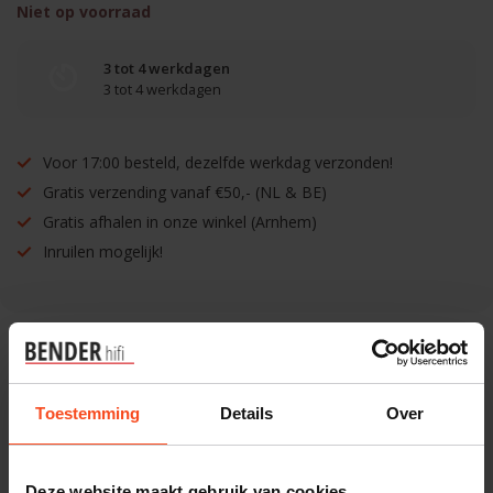
Niet op voorraad
3 tot 4 werkdagen
3 tot 4 werkdagen
Voor 17:00 besteld, dezelfde werkdag verzonden!
Gratis verzending vanaf €50,- (NL & BE)
Gratis afhalen in onze winkel (Arnhem)
Inruilen mogelijk!
Benieuwd naar dit product?
Toestemming
Details
Over
Plan kosteloos een luisterafspraak. Of heb je hulp
nodig bij je bestelling? Neem contact op met onze
Deze website maakt gebruik van cookies