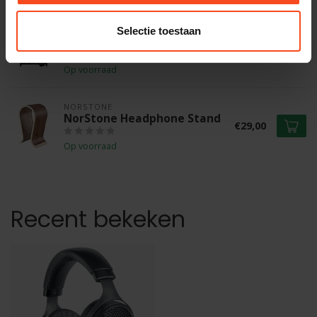
QUESTYLE
Selectie toestaan
Questyle Sigma Pro
€999,00
Op voorraad
NORSTONE
NorStone Headphone Stand
€29,00
Op voorraad
Recent bekeken