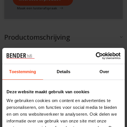
Maak een luisterafspraak
Productomschrijving
Reviews
Specificaties
Toestemming
Details
Over
Gerelateerde producten
Deze website maakt gebruik van cookies
We gebruiken cookies om content en advertenties te
FOCAL
personaliseren, om functies voor social media te bieden
Focal stellia
€2.999,00
en om ons websiteverkeer te analyseren. Ook delen we
Op voorraad
informatie over uw gebruik van onze site met onze