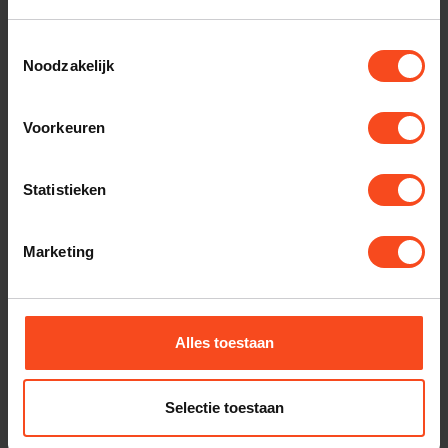
Op voorraad
Toestemmingsselectie
Noodzakelijk
QUESTYLE
Questyle M12i
€79,00
Voorkeuren
Op voorraad
GRADO
Statistieken
Grado verlengkabel 3.65m
6.3mm naar 6.3mm 12-
€79,00
Conductor 5569
Marketing
Op voorraad
GRADO
Grado SR80x
Alles toestaan
€149,00
Op voorraad
Selectie toestaan
GRADO
Grado SR125x