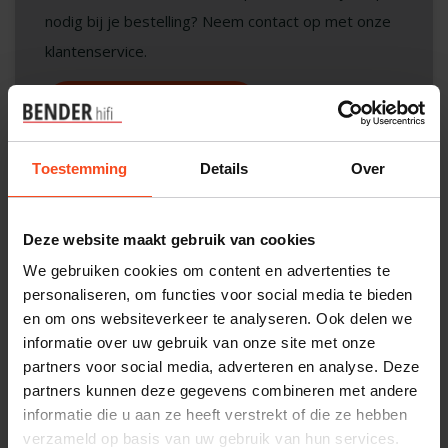
nodig bij je bestelling? Neem contact op met onze
klantenservice.
Interesse in product
Maak een luisterafspraak
Toestemming
Details
Over
Productomschrijving
Deze website maakt gebruik van cookies
We gebruiken cookies om content en advertenties te
Reviews
personaliseren, om functies voor social media te bieden
en om ons websiteverkeer te analyseren. Ook delen we
informatie over uw gebruik van onze site met onze
partners voor social media, adverteren en analyse. Deze
Gerelateerde producten
partners kunnen deze gegevens combineren met andere
informatie die u aan ze heeft verstrekt of die ze hebben
NORSTONE
NorStone Headphone Stand
verzameld op basis van uw gebruik van hun services.
€29,00