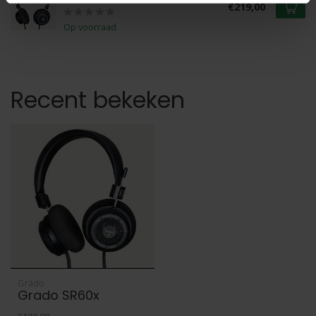
€219,00
Op voorraad
Recent bekeken
Grado
Grado SR60x