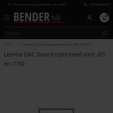
Gratis verzending vanaf €50,- (NL & BE)
+31 26 4453541
Persoonlijk adv
MENU
Home
|
Leema DAC board optioneel voor i85 en i150
Leema DAC board optioneel voor i85
en i150