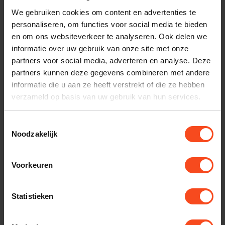
We gebruiken cookies om content en advertenties te
personaliseren, om functies voor social media te bieden
en om ons websiteverkeer te analyseren. Ook delen we
Productomschrijving
informatie over uw gebruik van onze site met onze
partners voor social media, adverteren en analyse. Deze
partners kunnen deze gegevens combineren met andere
Reviews
informatie die u aan ze heeft verstrekt of die ze hebben
verzameld op basis van uw gebruik van hun services.
Gerelateerde producten
Toestemmingsselectie
Noodzakelijk
LEEMA ACOUSTICS
leema i85
€1.999,00
Voorkeuren
Op voorraad
LEEMA ACOUSTICS
Statistieken
Leema i150
€2.998,00
Op voorraad