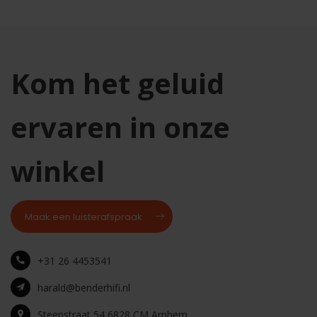
Kom het geluid
ervaren in onze
winkel
Maak een luisterafspraak
+31 26 4453541
harald@benderhifi.nl
Steenstraat 54 6828 CM Arnhem