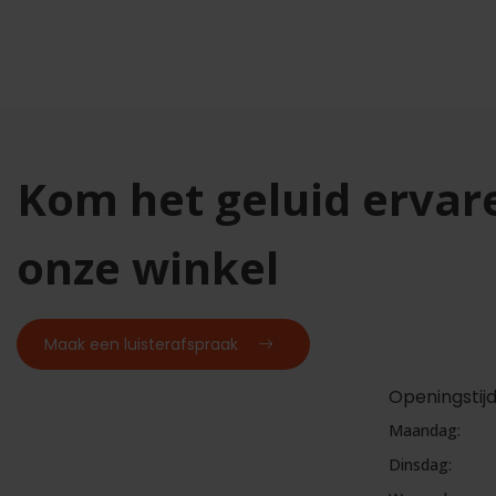
Kom het geluid ervar
onze winkel
Maak een luisterafspraak
Openingstij
Maandag:
Dinsdag: