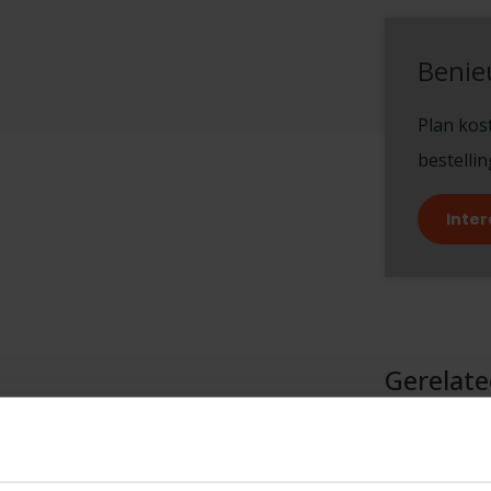
Benie
Plan kost
bestelli
Inter
Gerelat
LE
le
Op 