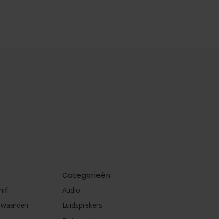
Categorieën
ifi
Audio
rwaarden
Luidsprekers