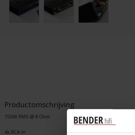
Productomschrijving
150W RMS @ 8 Ohm
4x RCA in