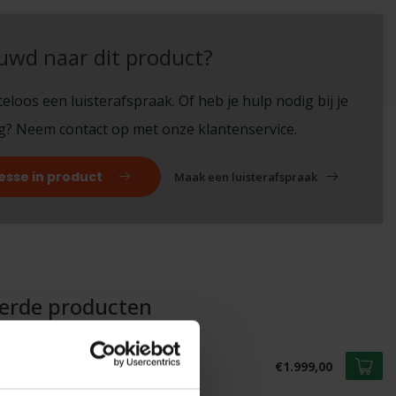
uwd naar dit product?
eloos een luisterafspraak. Of heb je hulp nodig bij je
ng? Neem contact op met onze klantenservice.
esse in product
Maak een luisterafspraak
eerde producten
EMA ACOUSTICS
ema i85
€1.999,00
voorraad