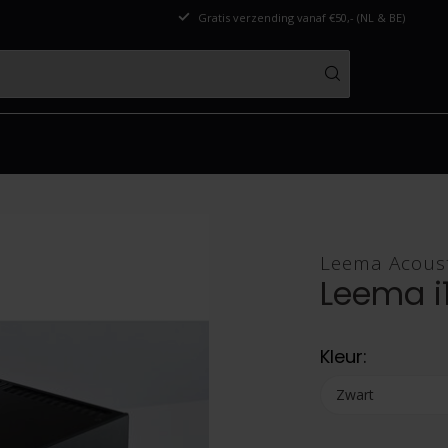
Gratis verzending vanaf €50,- (NL & BE)
Leema Acoust
Leema i
Kleur: