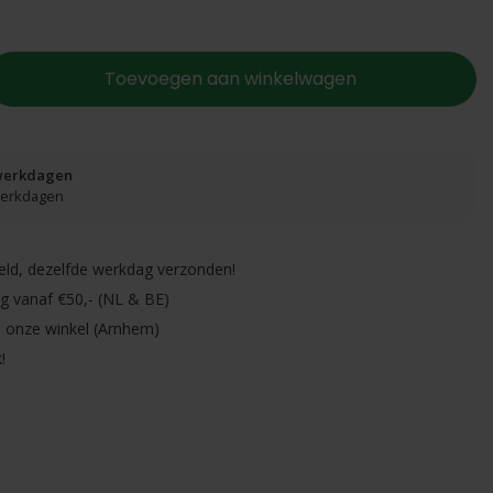
Toevoegen aan winkelwagen
 werkdagen
 werkdagen
eld, dezelfde werkdag verzonden!
ng vanaf €50,- (NL & BE)
in onze winkel (Arnhem)
!