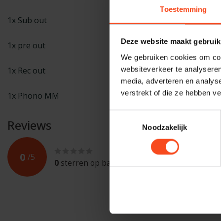
Toestemming
1x Sub out
Deze website maakt gebruik
1x pre out
We gebruiken cookies om cont
websiteverkeer te analyseren
1x Rec out
media, adverteren en analys
verstrekt of die ze hebben v
1x Phono MM
Toestemmingsselectie
Reviews
Noodzakelijk
0
/
5
0
sterren op basis van
0
beoordelingen