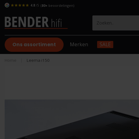
4.8
/5
(
80+
beoordelingen)
Ons assortiment
Merken
SALE
Home
|
Leema i150