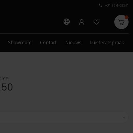
+31 26 4453541
Showroom
Contact
Nieuws
Luisterafspraak
ics
150