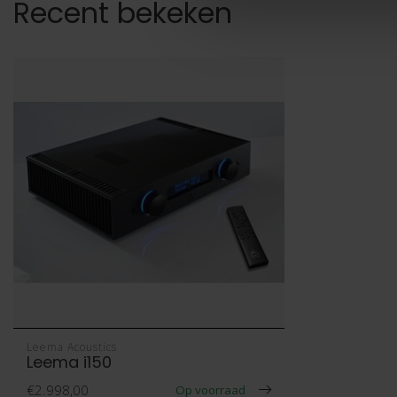
Recent bekeken
Leema Acoustics
Leema i150
€2.998,00
Op voorraad