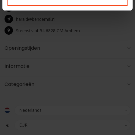
+31 26 4453541
harald@benderhifi.nl
Steenstraat 54 6828 CM Arnhem
Openingstijden
Informatie
Categorieën
€