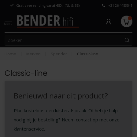
Gratis verzending vanaf €50,- (NL & BE)
+31 26 4453541
Persoonlijk adv
MENU
Home
|
Merken
|
Spendor
|
Classic-line
Classic-line
Benieuwd naar dit product?
Plan kosteloos een luisterafspraak. Of heb je hulp
nodig bij je bestelling? Neem contact op met onze
klantenservice.