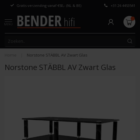
Gratis verzending vanaf €50,- (NL & BE)
+31 26 4453541
Persoonlijk adv
MENU
Home
|
Norstone STÄBBL AV Zwart Glas
Norstone STÄBBL AV Zwart Glas