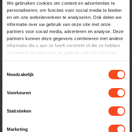
klantenservice.
We gebruiken cookies om content en advertenties te
personaliseren, om functies voor social media te bieden
Interesse in product
en om ons websiteverkeer te analyseren. Ook delen we
informatie over uw gebruik van onze site met onze
Maak een luisterafspraak
partners voor social media, adverteren en analyse. Deze
partners kunnen deze gegevens combineren met andere
informatie die u aan ze heeft verstrekt of die ze hebben
verzameld op basis van uw gebruik van hun services.
Productomschrijving
Toestemmingsselectie
Reviews
Noodzakelijk
Voorkeuren
Gerelateerde producten
TypeError: Failed to fetch
Statistieken
https://www.benderhifi.nl/merken/norstone/meubels/
Marketing