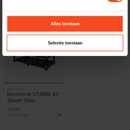
Recent bekeken
Alles toestaan
Selectie toestaan
Norstone
Norstone STÄBBL AV
Zwart Glas
€649,00
Niet op voorraad