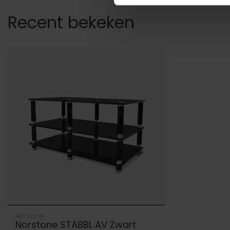
Recent bekeken
Norstone
Norstone STÄBBL AV Zwart