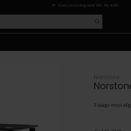
Gratis verzending vanaf €50,- (NL & BE)
Norstone
Norston
3-laags mooi afg