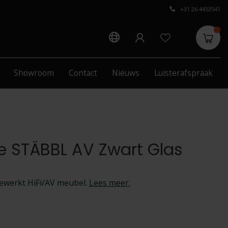
+31 26 4453541
Showroom
Contact
Nieuws
Luisterafspraak
e STÄBBL AV Zwart Glas
ewerkt HiFi/AV meubel.
Lees meer
.