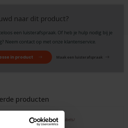
uwd naar dit product?
eloos een luisterafspraak. Of heb je hulp nodig bij je
ng? Neem contact op met onze klantenservice.
esse in product
Maak een luisterafspraak
eerde producten
ailed to fetch
.benderhifi.nl/merken/norstone/meubels/