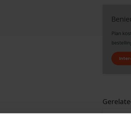
Benie
Plan kost
bestelli
Inter
Gerelat
TypeError: F
https://www