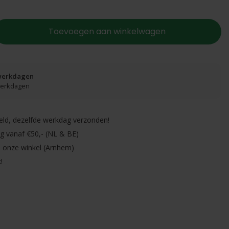
Toevoegen aan winkelwagen
 werkdagen
 werkdagen
eld, dezelfde werkdag verzonden!
ng vanaf €50,- (NL & BE)
in onze winkel (Arnhem)
!