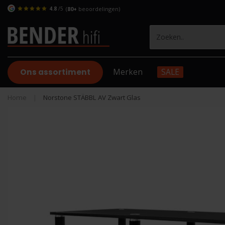
4.8
/5
(
80+
beoordelingen)
Ons assortiment
Merken
SALE
Home
|
Norstone STÄBBL AV Zwart Glas