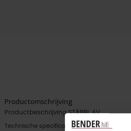
Productomschrijving
Productbeschrijving STÄBBL AV
Technische specificaties