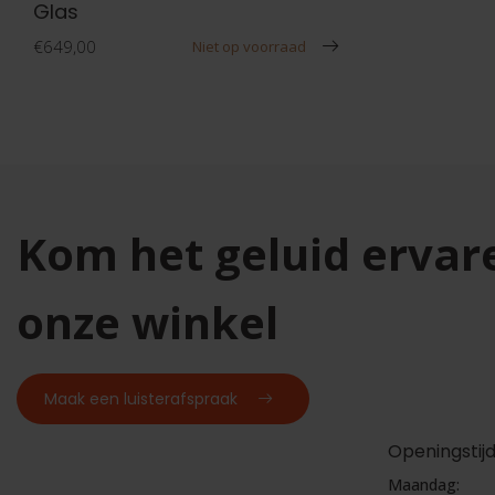
Glas
€649,00
Niet op voorraad
Kom het geluid ervar
onze winkel
Maak een luisterafspraak
Openingstij
Maandag: