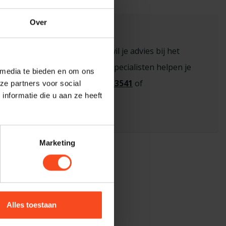
Over
sioneel advies nodig?
n vraag over een product of wil je advies bij het
 de juiste keuze? Onze hi-fi specialisten helpen je
 media te bieden en om ons
eem contact op via
+31 26 445 3541
of
ze partners voor social
nformatie die u aan ze heeft
benderhifi.nl
Marketing
Alles toestaan