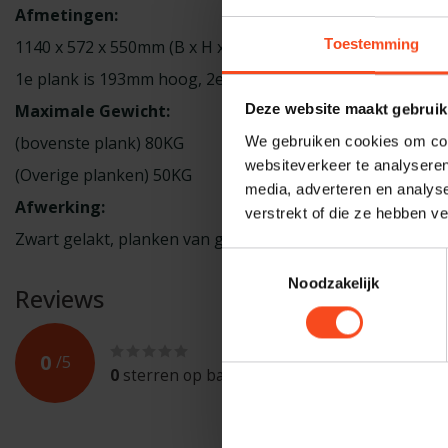
Afmetingen:
Toestemming
1140 x 572 x 550mm (B x H x D)
1e plank is 193mm hoog, 2e plank is 256mm hoog
Maximale Gewicht:
Deze website maakt gebruik
(bovenste plank) 80KG
We gebruiken cookies om cont
websiteverkeer te analyseren
(Overige planken) 50KG
media, adverteren en analys
Afwerking:
verstrekt of die ze hebben v
Zwart gelakt, planken van gehard glas met aluminium po
Toestemmingsselectie
Noodzakelijk
Reviews
0
/
5
0
sterren op basis van
0
beoordelingen