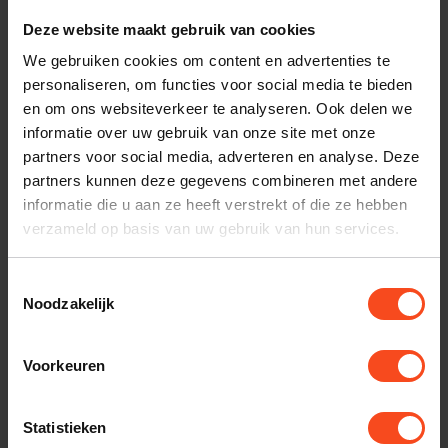
nodig bij je bestelling? Neem contact op met onze
Deze website maakt gebruik van cookies
klantenservice.
We gebruiken cookies om content en advertenties te
personaliseren, om functies voor social media te bieden
Interesse in product
en om ons websiteverkeer te analyseren. Ook delen we
Maak een luisterafspraak
informatie over uw gebruik van onze site met onze
partners voor social media, adverteren en analyse. Deze
partners kunnen deze gegevens combineren met andere
informatie die u aan ze heeft verstrekt of die ze hebben
Productomschrijving
verzameld op basis van uw gebruik van hun services.
Reviews
Toestemmingsselectie
Noodzakelijk
Specificaties
Voorkeuren
Gerelateerde producten
Statistieken