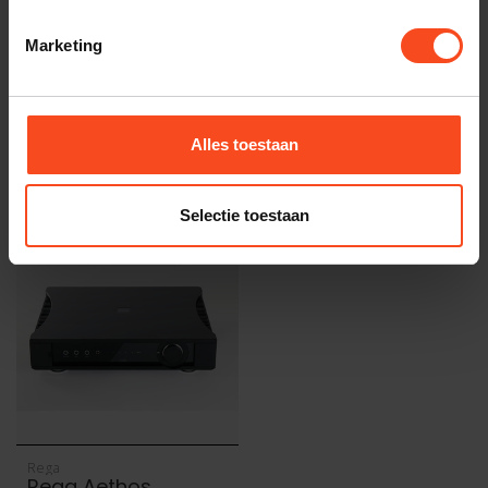
KORA
Kora TB-140
€5.650,00
Marketing
Op voorraad
Alles toestaan
Recent bekeken
Selectie toestaan
Rega
Rega Aethos