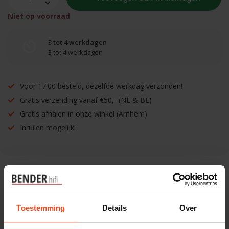
Niet op voorraad
3 tot 4 werkdagen
3 tot 4 werkdagen
Voor 17:00 besteld, dezelfde werkdag verzonden!
Gratis verzending vanaf €50,- (NL & BE)
Gratis afhalen in onze winkel (Arnhem)
Inruilen mogelijk!
Benieuwd naar dit product?
Toestemming
Details
Over
Plan kosteloos een luisterafspraak. Of heb je hulp