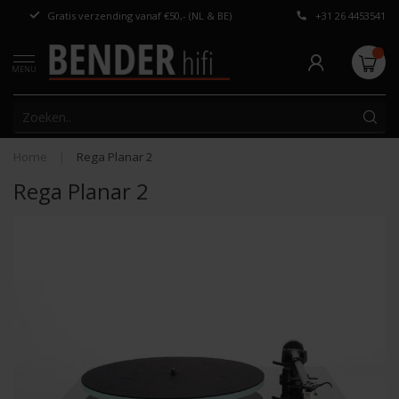
Gratis verzending vanaf €50,- (NL & BE)
+31 26 4453541
Persoonlijk adv
MENU
Home
|
Rega Planar 2
Rega Planar 2