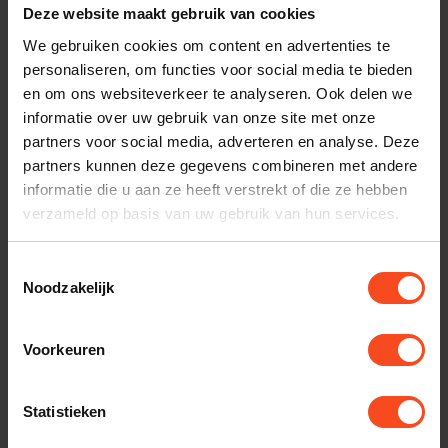
Gerelateerde producten
Deze website maakt gebruik van cookies
We gebruiken cookies om content en advertenties te
REGA
personaliseren, om functies voor social media te bieden
Rega Planar 1 PLUS
€529,00
en om ons websiteverkeer te analyseren. Ook delen we
Op voorraad
informatie over uw gebruik van onze site met onze
partners voor social media, adverteren en analyse. Deze
REGA
partners kunnen deze gegevens combineren met andere
Rega Planar 1
informatie die u aan ze heeft verstrekt of die ze hebben
€429,00
verzameld op basis van uw gebruik van hun services.
Op voorraad
Toestemmingsselectie
REGA
Rega Fono mini A2D
Noodzakelijk
€149,00
Op voorraad
Voorkeuren
DUAL
Dual CS 429
€649,00
Statistieken
Op voorraad