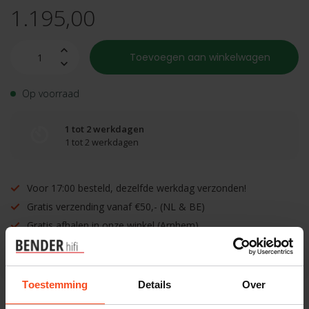
1.195,00
Toevoegen aan winkelwagen
Op voorraad
1 tot 2 werkdagen
1 tot 2 werkdagen
Voor 17:00 besteld, dezelfde werkdag verzonden!
Gratis verzending vanaf €50,- (NL & BE)
Gratis afhalen in onze winkel (Arnhem)
Inruilen mogelijk!
Toestemming
Details
Over