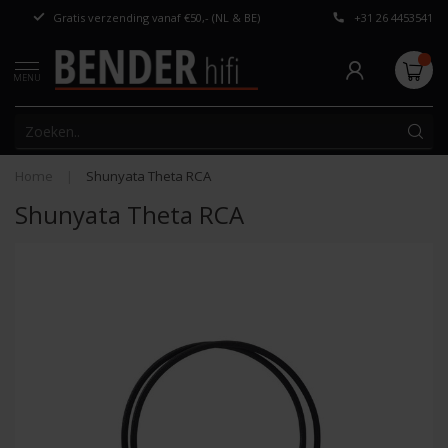
Gratis verzending vanaf €50,- (NL & BE)
+31 26 4453541
Persoonlijk adv
MENU
Home
|
Shunyata Theta RCA
Shunyata Theta RCA