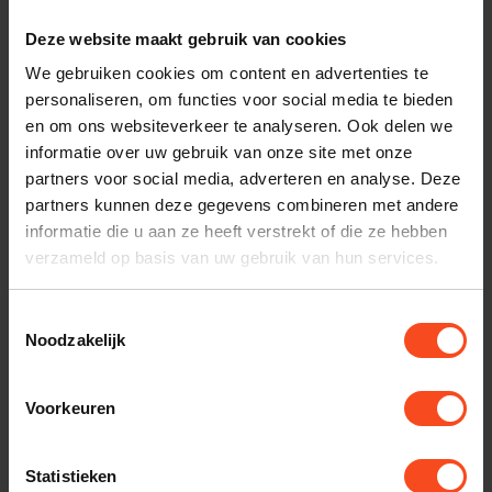
Benieuwd naar dit product?
Deze website maakt gebruik van cookies
We gebruiken cookies om content en advertenties te
Plan kosteloos een luisterafspraak. Of heb je hulp
personaliseren, om functies voor social media te bieden
nodig bij je bestelling? Neem contact op met onze
en om ons websiteverkeer te analyseren. Ook delen we
klantenservice.
informatie over uw gebruik van onze site met onze
partners voor social media, adverteren en analyse. Deze
partners kunnen deze gegevens combineren met andere
Interesse in product
informatie die u aan ze heeft verstrekt of die ze hebben
Maak een luisterafspraak
verzameld op basis van uw gebruik van hun services.
Toestemmingsselectie
Noodzakelijk
Productomschrijving
Voorkeuren
Reviews
Statistieken