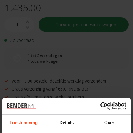
1.435,00
Toevoegen aan winkelwagen
Op voorraad
1 tot 2 werkdagen
1 tot 2 werkdagen
Voor 17:00 besteld, dezelfde werkdag verzonden!
Gratis verzending vanaf €50,- (NL & BE)
Gratis afhalen in onze winkel (Arnhem)
Inruilen mogelijk!
Toestemming
Details
Over