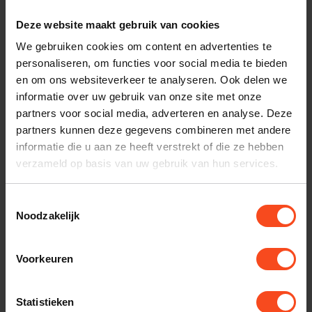
Benieuwd naar dit product?
Deze website maakt gebruik van cookies
We gebruiken cookies om content en advertenties te
Plan kosteloos een luisterafspraak. Of heb je hulp
personaliseren, om functies voor social media te bieden
nodig bij je bestelling? Neem contact op met onze
en om ons websiteverkeer te analyseren. Ook delen we
klantenservice.
informatie over uw gebruik van onze site met onze
partners voor social media, adverteren en analyse. Deze
partners kunnen deze gegevens combineren met andere
Interesse in product
informatie die u aan ze heeft verstrekt of die ze hebben
Maak een luisterafspraak
verzameld op basis van uw gebruik van hun services.
Toestemmingsselectie
Noodzakelijk
Productomschrijving
Voorkeuren
Reviews
Statistieken