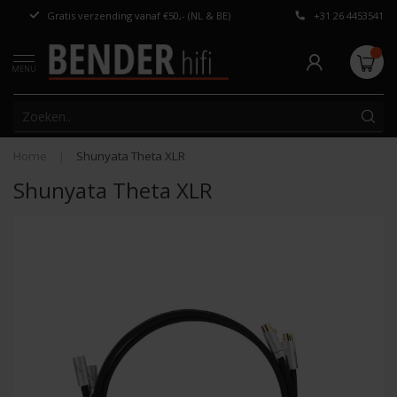
Gratis verzending vanaf €50,- (NL & BE)
+31 26 4453541
Persoonlijk adv
MENU
Home
|
Shunyata Theta XLR
Shunyata Theta XLR