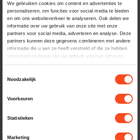
klantenservice.
We gebruiken cookies om content en advertenties te
personaliseren, om functies voor social media te bieden
Interesse in product
en om ons websiteverkeer te analyseren. Ook delen we
informatie over uw gebruik van onze site met onze
Maak een luisterafspraak
partners voor social media, adverteren en analyse. Deze
partners kunnen deze gegevens combineren met andere
informatie die u aan ze heeft verstrekt of die ze hebben
verzameld op basis van uw gebruik van hun services.
Productomschrijving
Toestemmingsselectie
Reviews
Noodzakelijk
Voorkeuren
Gerelateerde producten
TypeError: Failed to fetch
Statistieken
https://www.benderhifi.nl/merken/silent-angel/rhein/
Marketing