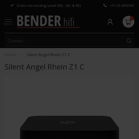
Gratis verzending vanaf €50,- (NL & BE)
+31 26 4453541
Persoonlijk adv
MENU
Home
|
Silent Angel Rhein Z1 C
Silent Angel Rhein Z1 C